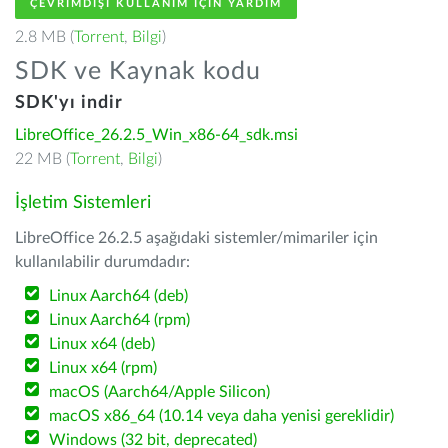
ÇEVRIMDIŞI KULLANIM IÇIN YARDIM
2.8 MB (
Torrent
,
Bilgi
)
SDK ve Kaynak kodu
SDK'yı indir
LibreOffice_26.2.5_Win_x86-64_sdk.msi
22 MB (
Torrent
,
Bilgi
)
İşletim Sistemleri
LibreOffice 26.2.5 aşağıdaki sistemler/mimariler için
kullanılabilir durumdadır:
Linux Aarch64 (deb)
Linux Aarch64 (rpm)
Linux x64 (deb)
Linux x64 (rpm)
macOS (Aarch64/Apple Silicon)
macOS x86_64 (10.14 veya daha yenisi gereklidir)
Windows (32 bit, deprecated)