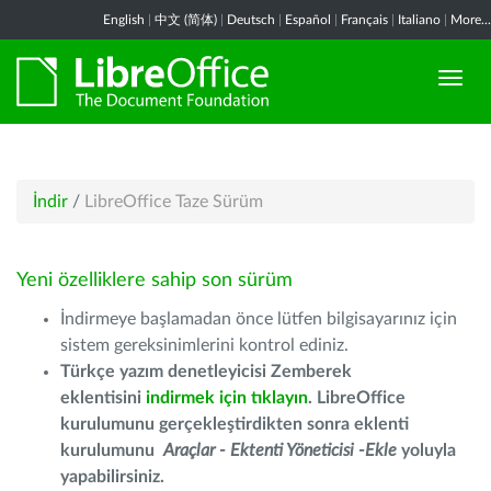
English
|
中文 (简体)
|
Deutsch
|
Español
|
Français
|
Italiano
|
More...
İndir
/
LibreOffice Taze Sürüm
Yeni özelliklere sahip son sürüm
İndirmeye başlamadan önce lütfen bilgisayarınız için
sistem gereksinimlerini kontrol ediniz.
Türkçe yazım denetleyicisi Zemberek
eklentisini
indirmek için tıklayın
. LibreOffice
kurulumunu gerçekleştirdikten sonra eklenti
kurulumunu
Araçlar - Ektenti Yöneticisi -Ekle
yoluyla
yapabilirsiniz.