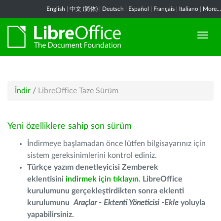
English
|
中文 (简体)
|
Deutsch
|
Español
|
Français
|
Italiano
|
More...
İndir
/
LibreOffice Taze Sürüm
Yeni özelliklere sahip son sürüm
İndirmeye başlamadan önce lütfen bilgisayarınız için
sistem gereksinimlerini kontrol ediniz.
Türkçe yazım denetleyicisi Zemberek
eklentisini
indirmek için tıklayın
. LibreOffice
kurulumunu gerçekleştirdikten sonra eklenti
kurulumunu
Araçlar - Ektenti Yöneticisi -Ekle
yoluyla
yapabilirsiniz.