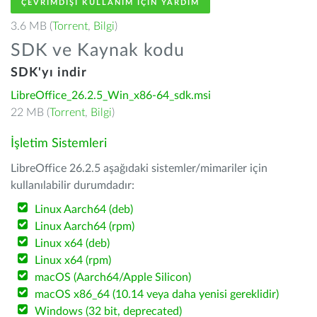
ÇEVRIMDIŞI KULLANIM IÇIN YARDIM
3.6 MB (
Torrent
,
Bilgi
)
SDK ve Kaynak kodu
SDK'yı indir
LibreOffice_26.2.5_Win_x86-64_sdk.msi
22 MB (
Torrent
,
Bilgi
)
İşletim Sistemleri
LibreOffice 26.2.5 aşağıdaki sistemler/mimariler için
kullanılabilir durumdadır:
Linux Aarch64 (deb)
Linux Aarch64 (rpm)
Linux x64 (deb)
Linux x64 (rpm)
macOS (Aarch64/Apple Silicon)
macOS x86_64 (10.14 veya daha yenisi gereklidir)
Windows (32 bit, deprecated)