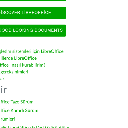
ISCOVER LIBREOFFICE
OOD LOOKING DOCUMENTS
şletim sistemleri için LibreOffice
illerde LibreOffice
fice'i nasıl kurabilirim?
 gereksinimleri
lar
ir
ffice Taze Sürüm
ffice Kararlı Sürüm
ürümleri
bilir LibreOffice & DVD Görüntüleri