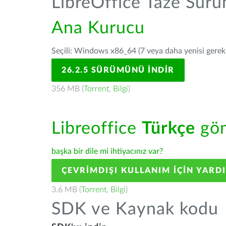
LibreOffice Taze Sür
Ana Kurucu
Seçili: Windows x86_64 (7 veya daha yenisi gerekli
26.2.5 SÜRÜMÜNÜ İNDIR
356 MB (
Torrent
,
Bilgi
)
Libreoffice
Türkçe
göm
başka bir dile mi ihtiyacınız var?
ÇEVRIMDIŞI KULLANIM IÇIN YARD
3.6 MB (
Torrent
,
Bilgi
)
SDK ve Kaynak kodu