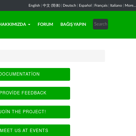
English
|
中文 (简体)
|
Deutsch
|
Español
|
Français
|
Italiano
|
More...
HAKKIMIZDA
FORUM
BAĞIŞ YAPIN
DOCUMENTATION
PROVIDE FEEDBACK
JOIN THE PROJECT!
MEET US AT EVENTS