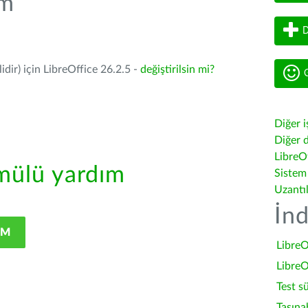
üm
D
dir) için LibreOffice 26.2.5 -
değiştirilsin mi?
G
Diğer i
Diğer d
LibreOf
ülü yardım
Sistem
Uzantı
İnd
IM
LibreO
LibreO
Test s
Taşına