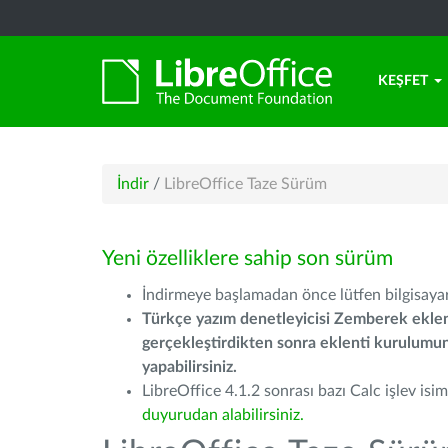
KEŞFET
İndir
/
LibreOffice Taze Sürüm
Yeni özelliklere sahip son sürüm
İndirmeye başlamadan önce lütfen bilgisayarı
Türkçe yazım denetleyicisi Zemberek eklen
gerçekleştirdikten sonra eklenti kurulum
yapabilirsiniz.
LibreOffice 4.1.2 sonrası bazı Calc işlev isiml
duyurudan alabilirsiniz.