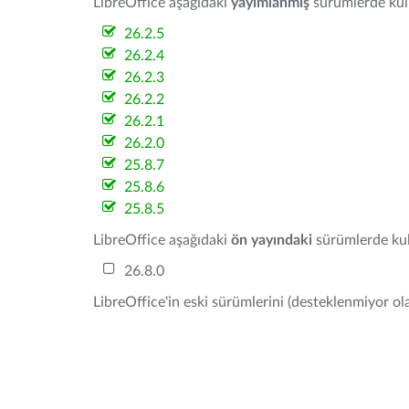
LibreOffice aşağıdaki
yayımlanmış
sürümlerde kulla
26.2.5
26.2.4
26.2.3
26.2.2
26.2.1
26.2.0
25.8.7
25.8.6
25.8.5
LibreOffice aşağıdaki
ön yayındaki
sürümlerde kull
26.8.0
LibreOffice'in eski sürümlerini (desteklenmiyor ola