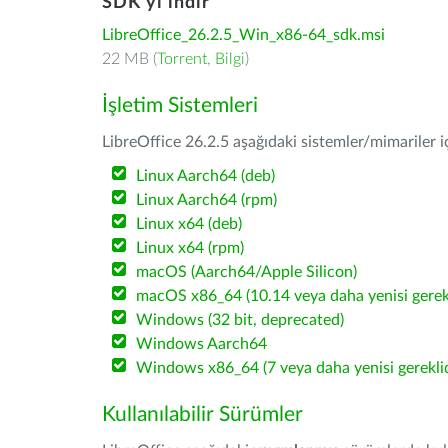
SDK'yı indir
LibreOffice_26.2.5_Win_x86-64_sdk.msi
22 MB (
Torrent
,
Bilgi
)
İşletim Sistemleri
LibreOffice 26.2.5 aşağıdaki sistemler/mimariler iç
Linux Aarch64 (deb)
Linux Aarch64 (rpm)
Linux x64 (deb)
Linux x64 (rpm)
macOS (Aarch64/Apple Silicon)
macOS x86_64 (10.14 veya daha yenisi gerekl
Windows (32 bit, deprecated)
Windows Aarch64
Windows x86_64 (7 veya daha yenisi gereklid
Kullanılabilir Sürümler