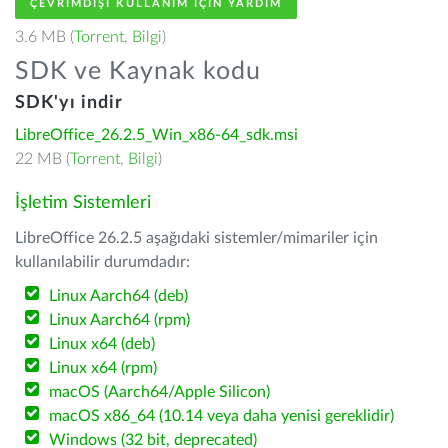
ÇEVRIMDIŞI KULLANIM IÇIN YARDIM
3.6 MB (
Torrent
,
Bilgi
)
SDK ve Kaynak kodu
SDK'yı indir
LibreOffice_26.2.5_Win_x86-64_sdk.msi
22 MB (
Torrent
,
Bilgi
)
İşletim Sistemleri
LibreOffice 26.2.5 aşağıdaki sistemler/mimariler için
kullanılabilir durumdadır:
Linux Aarch64 (deb)
Linux Aarch64 (rpm)
Linux x64 (deb)
Linux x64 (rpm)
macOS (Aarch64/Apple Silicon)
macOS x86_64 (10.14 veya daha yenisi gereklidir)
Windows (32 bit, deprecated)