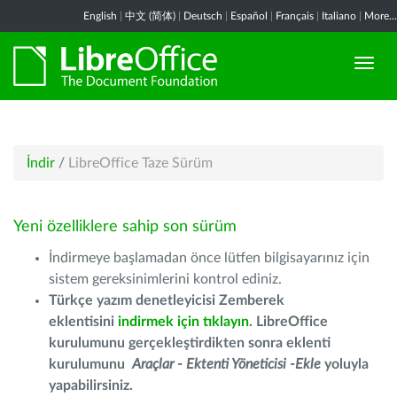
English
|
中文 (简体)
|
Deutsch
|
Español
|
Français
|
Italiano
|
More...
İndir
/
LibreOffice Taze Sürüm
Yeni özelliklere sahip son sürüm
İndirmeye başlamadan önce lütfen bilgisayarınız için
sistem gereksinimlerini kontrol ediniz.
Türkçe yazım denetleyicisi Zemberek
eklentisini
indirmek için tıklayın
. LibreOffice
kurulumunu gerçekleştirdikten sonra eklenti
kurulumunu
Araçlar - Ektenti Yöneticisi -Ekle
yoluyla
yapabilirsiniz.