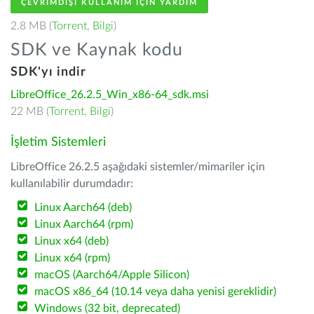
ÇEVRIMDIŞI KULLANIM IÇIN YARDIM
2.8 MB (
Torrent
,
Bilgi
)
SDK ve Kaynak kodu
SDK'yı indir
LibreOffice_26.2.5_Win_x86-64_sdk.msi
22 MB (
Torrent
,
Bilgi
)
İşletim Sistemleri
LibreOffice 26.2.5 aşağıdaki sistemler/mimariler için
kullanılabilir durumdadır:
Linux Aarch64 (deb)
Linux Aarch64 (rpm)
Linux x64 (deb)
Linux x64 (rpm)
macOS (Aarch64/Apple Silicon)
macOS x86_64 (10.14 veya daha yenisi gereklidir)
Windows (32 bit, deprecated)