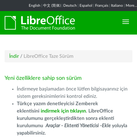
English
|
中文 (简体)
|
Deutsch
|
Español
|
Français
|
Italiano
|
More...
İndir
/
LibreOffice Taze Sürüm
Yeni özelliklere sahip son sürüm
İndirmeye başlamadan önce lütfen bilgisayarınız için
sistem gereksinimlerini kontrol ediniz.
Türkçe yazım denetleyicisi Zemberek
eklentisini
indirmek için tıklayın
. LibreOffice
kurulumunu gerçekleştirdikten sonra eklenti
kurulumunu
Araçlar - Ektenti Yöneticisi -Ekle
yoluyla
yapabilirsiniz.