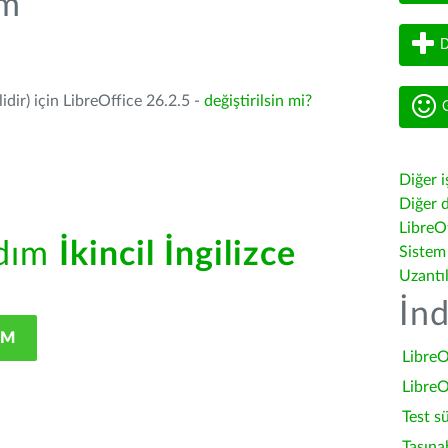
üm
D
dir) için LibreOffice 26.2.5 -
değiştirilsin mi?
G
Diğer i
Diğer d
LibreOf
rdım
İkincil İngilizce
Sistem
Uzantı
İnd
IM
LibreO
LibreO
Test s
Taşına