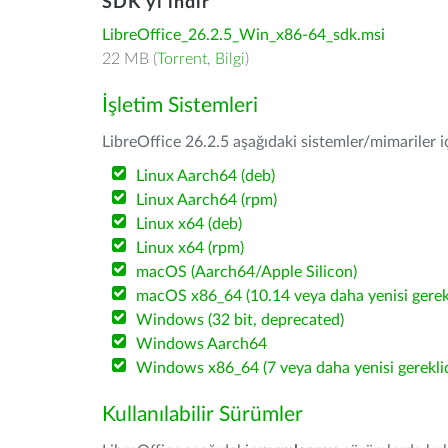
SDK'yı indir
LibreOffice_26.2.5_Win_x86-64_sdk.msi
22 MB (
Torrent
,
Bilgi
)
İşletim Sistemleri
LibreOffice 26.2.5 aşağıdaki sistemler/mimariler iç
Linux Aarch64 (deb)
Linux Aarch64 (rpm)
Linux x64 (deb)
Linux x64 (rpm)
macOS (Aarch64/Apple Silicon)
macOS x86_64 (10.14 veya daha yenisi gerekl
Windows (32 bit, deprecated)
Windows Aarch64
Windows x86_64 (7 veya daha yenisi gereklid
Kullanılabilir Sürümler