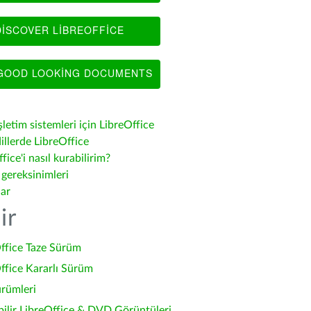
ISCOVER LIBREOFFICE
OOD LOOKING DOCUMENTS
şletim sistemleri için LibreOffice
illerde LibreOffice
fice'i nasıl kurabilirim?
 gereksinimleri
lar
ir
ffice Taze Sürüm
ffice Kararlı Sürüm
ürümleri
bilir LibreOffice & DVD Görüntüleri