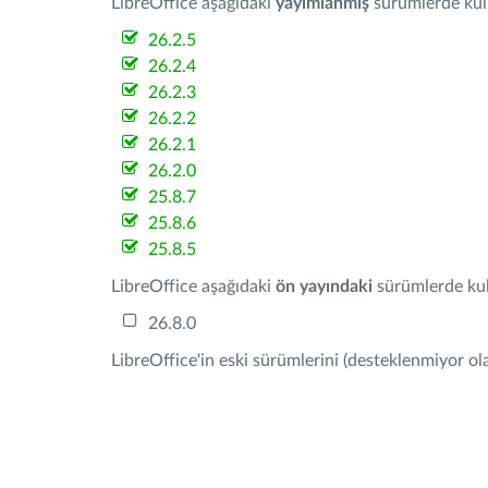
LibreOffice aşağıdaki
yayımlanmış
sürümlerde kulla
26.2.5
26.2.4
26.2.3
26.2.2
26.2.1
26.2.0
25.8.7
25.8.6
25.8.5
LibreOffice aşağıdaki
ön yayındaki
sürümlerde kull
26.8.0
LibreOffice'in eski sürümlerini (desteklenmiyor ola