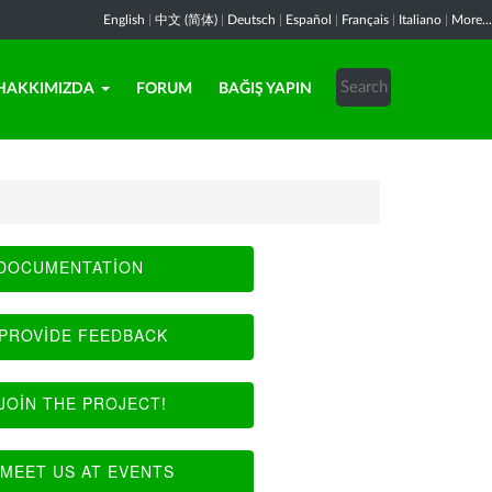
English
|
中文 (简体)
|
Deutsch
|
Español
|
Français
|
Italiano
|
More...
HAKKIMIZDA
FORUM
BAĞIŞ YAPIN
DOCUMENTATION
PROVIDE FEEDBACK
JOIN THE PROJECT!
MEET US AT EVENTS