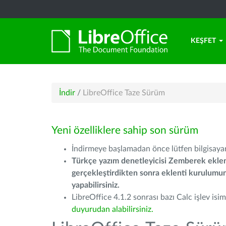
KEŞFET
İndir
/
LibreOffice Taze Sürüm
Yeni özelliklere sahip son sürüm
İndirmeye başlamadan önce lütfen bilgisayarı
Türkçe yazım denetleyicisi Zemberek eklen
gerçekleştirdikten sonra eklenti kurulum
yapabilirsiniz.
LibreOffice 4.1.2 sonrası bazı Calc işlev isiml
duyurudan alabilirsiniz.