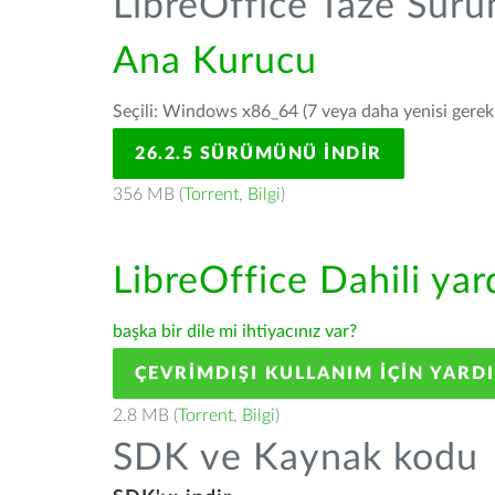
LibreOffice Taze Sür
Ana Kurucu
Seçili: Windows x86_64 (7 veya daha yenisi gerekli
26.2.5 SÜRÜMÜNÜ İNDIR
356 MB (
Torrent
,
Bilgi
)
LibreOffice Dahili ya
başka bir dile mi ihtiyacınız var?
ÇEVRIMDIŞI KULLANIM IÇIN YARD
2.8 MB (
Torrent
,
Bilgi
)
SDK ve Kaynak kodu