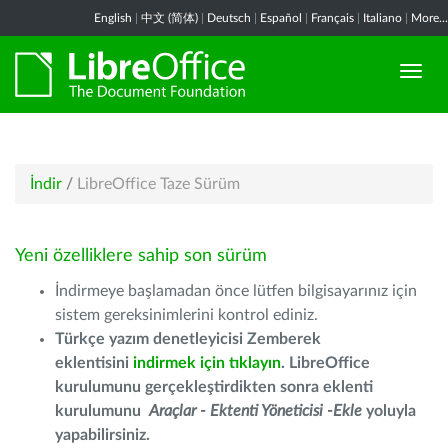
English
|
中文 (简体)
|
Deutsch
|
Español
|
Français
|
Italiano
|
More...
İndir
/
LibreOffice Taze Sürüm
Yeni özelliklere sahip son sürüm
İndirmeye başlamadan önce lütfen bilgisayarınız için
sistem gereksinimlerini kontrol ediniz.
Türkçe yazım denetleyicisi Zemberek
eklentisini
indirmek için tıklayın
. LibreOffice
kurulumunu gerçekleştirdikten sonra eklenti
kurulumunu
Araçlar - Ektenti Yöneticisi -Ekle
yoluyla
yapabilirsiniz.