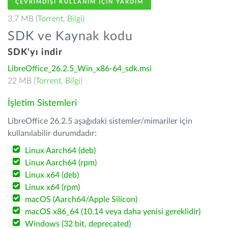
ÇEVRIMDIŞI KULLANIM IÇIN YARDIM
3.7 MB (
Torrent
,
Bilgi
)
SDK ve Kaynak kodu
SDK'yı indir
LibreOffice_26.2.5_Win_x86-64_sdk.msi
22 MB (
Torrent
,
Bilgi
)
İşletim Sistemleri
LibreOffice 26.2.5 aşağıdaki sistemler/mimariler için
kullanılabilir durumdadır:
Linux Aarch64 (deb)
Linux Aarch64 (rpm)
Linux x64 (deb)
Linux x64 (rpm)
macOS (Aarch64/Apple Silicon)
macOS x86_64 (10.14 veya daha yenisi gereklidir)
Windows (32 bit, deprecated)