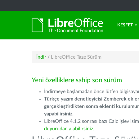
KEŞFET
İndir
/
LibreOffice Taze Sürüm
Yeni özelliklere sahip son sürüm
İndirmeye başlamadan önce lütfen bilgisayarı
Türkçe yazım denetleyicisi Zemberek eklen
gerçekleştirdikten sonra eklenti kurulum
yapabilirsiniz.
LibreOffice 4.1.2 sonrası bazı Calc işlev isiml
duyurudan alabilirsiniz.