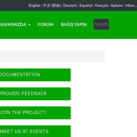
English
|
中文 (简体)
|
Deutsch
|
Español
|
Français
|
Italiano
|
More...
HAKKIMIZDA
FORUM
BAĞIŞ YAPIN
DOCUMENTATION
PROVIDE FEEDBACK
JOIN THE PROJECT!
MEET US AT EVENTS