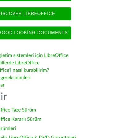
ISCOVER LIBREOFFICE
OOD LOOKING DOCUMENTS
şletim sistemleri için LibreOffice
illerde LibreOffice
fice'i nasıl kurabilirim?
 gereksinimleri
lar
ir
ffice Taze Sürüm
ffice Kararlı Sürüm
ürümleri
bilir LibreOffice & DVD Görüntüleri