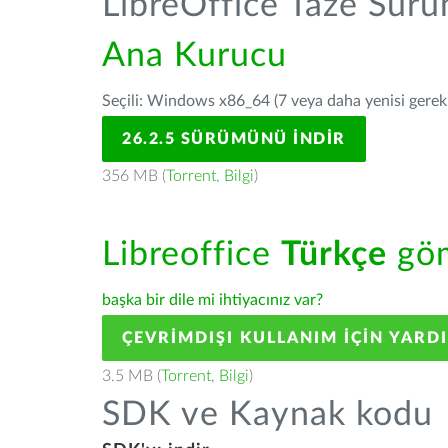
LibreOffice Taze Sür
Ana Kurucu
Seçili: Windows x86_64 (7 veya daha yenisi gerekli
26.2.5 SÜRÜMÜNÜ İNDIR
356 MB (
Torrent
,
Bilgi
)
Libreoffice
Türkçe
göm
başka bir dile mi ihtiyacınız var?
ÇEVRIMDIŞI KULLANIM IÇIN YARD
3.5 MB (
Torrent
,
Bilgi
)
SDK ve Kaynak kodu