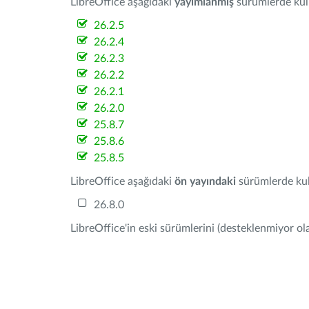
LibreOffice aşağıdaki
yayımlanmış
sürümlerde kulla
26.2.5
26.2.4
26.2.3
26.2.2
26.2.1
26.2.0
25.8.7
25.8.6
25.8.5
LibreOffice aşağıdaki
ön yayındaki
sürümlerde kull
26.8.0
LibreOffice'in eski sürümlerini (desteklenmiyor ola