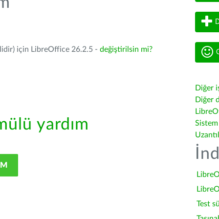
üm
D
dir) için LibreOffice 26.2.5 -
değiştirilsin mi?
G
Diğer i
Diğer d
LibreOf
ülü yardım
Sistem
Uzantı
İnd
IM
LibreO
LibreO
Test s
Taşına