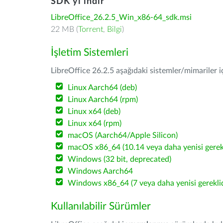
SDK'yı indir
LibreOffice_26.2.5_Win_x86-64_sdk.msi
22 MB (
Torrent
,
Bilgi
)
İşletim Sistemleri
LibreOffice 26.2.5 aşağıdaki sistemler/mimariler iç
Linux Aarch64 (deb)
Linux Aarch64 (rpm)
Linux x64 (deb)
Linux x64 (rpm)
macOS (Aarch64/Apple Silicon)
macOS x86_64 (10.14 veya daha yenisi gerekl
Windows (32 bit, deprecated)
Windows Aarch64
Windows x86_64 (7 veya daha yenisi gereklid
Kullanılabilir Sürümler