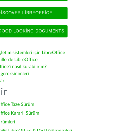
ISCOVER LIBREOFFICE
OOD LOOKING DOCUMENTS
şletim sistemleri için LibreOffice
illerde LibreOffice
fice'i nasıl kurabilirim?
 gereksinimleri
lar
ir
ffice Taze Sürüm
ffice Kararlı Sürüm
ürümleri
bilir LibreOffice & DVD Görüntüleri