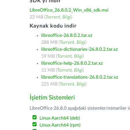
SDK'yı indir
LibreOffice_26.8.0.2_Win_x86_sdk.msi
22 MB (
Torrent
,
Bilgi
)
Kaynak kodu indir
libreoffice-26.8.0.2.tar.xz
288 MB (
Torrent
,
Bilgi
)
libreoffice-dictionaries-26.8.0.2.tar.xz
59 MB (
Torrent
,
Bilgi
)
libreoffice-help-26.8.0.2.tar.xz
51 MB (
Torrent
,
Bilgi
)
libreoffice-translations-26.8.0.2.tar.xz
225 MB (
Torrent
,
Bilgi
)
İşletim Sistemleri
LibreOffice 26.8.0 aşağıdaki sistemler/mimariler iç
Linux Aarch64 (deb)
Linux Aarch64 (rpm)