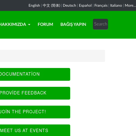
English
|
中文 (简体)
|
Deutsch
|
Español
|
Français
|
Italiano
|
More...
HAKKIMIZDA
FORUM
BAĞIŞ YAPIN
DOCUMENTATION
PROVIDE FEEDBACK
JOIN THE PROJECT!
MEET US AT EVENTS