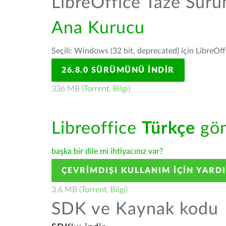
LibreOffice Taze Sür
Ana Kurucu
Seçili: Windows (32 bit, deprecated) için LibreOff
26.8.0 SÜRÜMÜNÜ İNDIR
336 MB (
Torrent
,
Bilgi
)
Libreoffice
Türkçe
göm
başka bir dile mi ihtiyacınız var?
ÇEVRIMDIŞI KULLANIM IÇIN YARD
3.6 MB (
Torrent
,
Bilgi
)
SDK ve Kaynak kodu