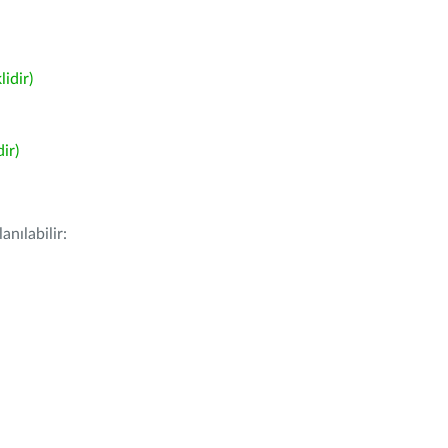
idir)
ir)
nılabilir: