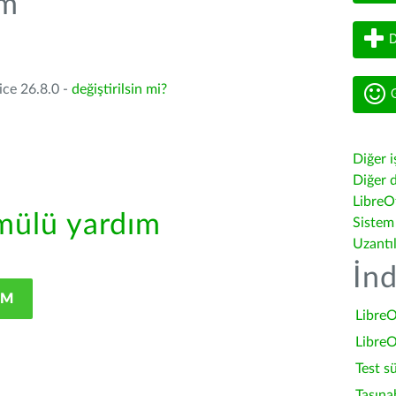
üm
D
ice 26.8.0 -
değiştirilsin mi?
G
Diğer i
Diğer d
LibreOf
ülü yardım
Sistem
Uzantı
İnd
IM
LibreO
LibreO
Test s
Taşına