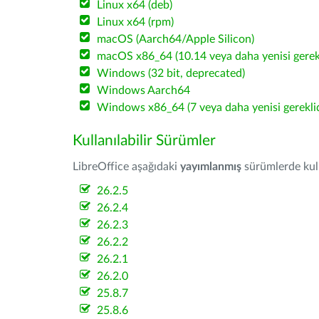
Linux x64 (deb)
Linux x64 (rpm)
macOS (Aarch64/Apple Silicon)
macOS x86_64 (10.14 veya daha yenisi gerekl
Windows (32 bit, deprecated)
Windows Aarch64
Windows x86_64 (7 veya daha yenisi gereklid
Kullanılabilir Sürümler
LibreOffice aşağıdaki
yayımlanmış
sürümlerde kulla
26.2.5
26.2.4
26.2.3
26.2.2
26.2.1
26.2.0
25.8.7
25.8.6