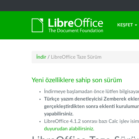
KEŞFET
İndir
/
LibreOffice Taze Sürüm
Yeni özelliklere sahip son sürüm
İndirmeye başlamadan önce lütfen bilgisayarı
Türkçe yazım denetleyicisi Zemberek eklen
gerçekleştirdikten sonra eklenti kurulum
yapabilirsiniz.
LibreOffice 4.1.2 sonrası bazı Calc işlev isiml
duyurudan alabilirsiniz.