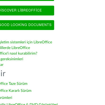
ISCOVER LIBREOFFICE
OOD LOOKING DOCUMENTS
şletim sistemleri için LibreOffice
illerde LibreOffice
fice'i nasıl kurabilirim?
 gereksinimleri
lar
ir
ffice Taze Sürüm
ffice Kararlı Sürüm
ürümleri
bilir LibreOffice & DVD Görüntüleri