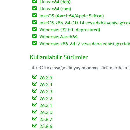
Linux x64 (deb)
Linux x64 (rpm)
macOS (Aarch64/Apple Silicon)
macOS x86_64 (10.14 veya daha yenisi gerekl
Windows (32 bit, deprecated)
Windows Aarch64
Windows x86_64 (7 veya daha yenisi gereklid
Kullanılabilir Sürümler
LibreOffice aşağıdaki
yayımlanmış
sürümlerde kulla
26.2.5
26.2.4
26.2.3
26.2.2
26.2.1
26.2.0
25.8.7
25.8.6