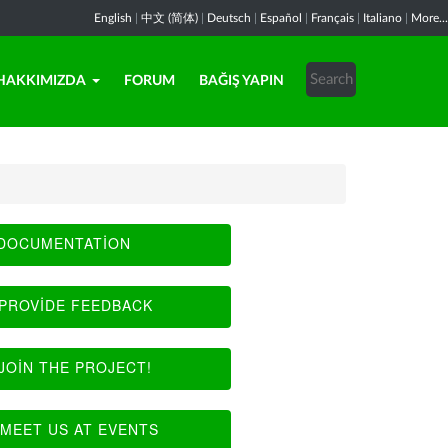
English
|
中文 (简体)
|
Deutsch
|
Español
|
Français
|
Italiano
|
More...
HAKKIMIZDA
FORUM
BAĞIŞ YAPIN
DOCUMENTATION
PROVIDE FEEDBACK
JOIN THE PROJECT!
MEET US AT EVENTS