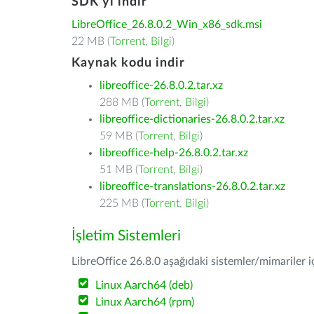
SDK'yı indir
LibreOffice_26.8.0.2_Win_x86_sdk.msi
22 MB (
Torrent
,
Bilgi
)
Kaynak kodu indir
libreoffice-26.8.0.2.tar.xz
288 MB (
Torrent
,
Bilgi
)
libreoffice-dictionaries-26.8.0.2.tar.xz
59 MB (
Torrent
,
Bilgi
)
libreoffice-help-26.8.0.2.tar.xz
51 MB (
Torrent
,
Bilgi
)
libreoffice-translations-26.8.0.2.tar.xz
225 MB (
Torrent
,
Bilgi
)
İşletim Sistemleri
LibreOffice 26.8.0 aşağıdaki sistemler/mimariler iç
Linux Aarch64 (deb)
Linux Aarch64 (rpm)