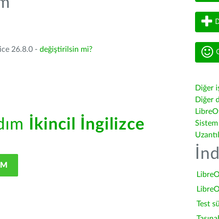
üm
D
ice 26.8.0 -
değiştirilsin mi?
G
Diğer i
Diğer d
LibreOf
rdım
İkincil İngilizce
Sistem
Uzantı
İnd
IM
LibreO
LibreO
Test s
Taşına