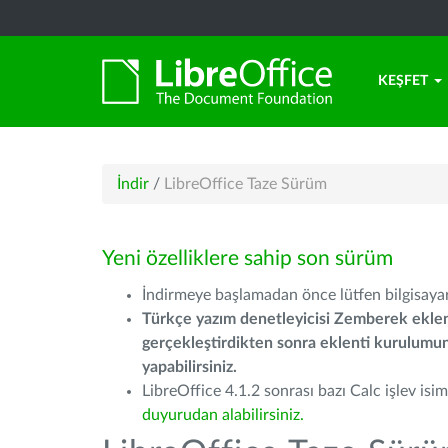
KEŞFET
İndir
/
LibreOffice Taze Sürüm
Yeni özelliklere sahip son sürüm
İndirmeye başlamadan önce lütfen bilgisayarı
Türkçe yazım denetleyicisi Zemberek eklen
gerçekleştirdikten sonra eklenti kurulum
yapabilirsiniz.
LibreOffice 4.1.2 sonrası bazı Calc işlev isiml
duyurudan alabilirsiniz.