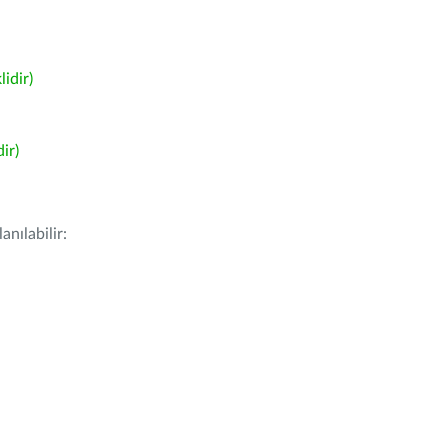
idir)
ir)
nılabilir: