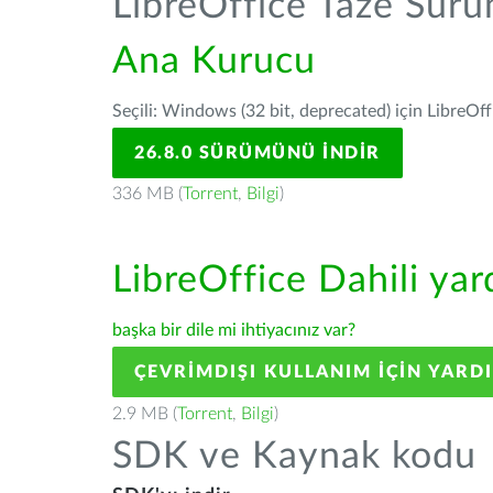
LibreOffice Taze Sür
Ana Kurucu
Seçili: Windows (32 bit, deprecated) için LibreOff
26.8.0 SÜRÜMÜNÜ İNDIR
336 MB (
Torrent
,
Bilgi
)
LibreOffice Dahili ya
başka bir dile mi ihtiyacınız var?
ÇEVRIMDIŞI KULLANIM IÇIN YARD
2.9 MB (
Torrent
,
Bilgi
)
SDK ve Kaynak kodu