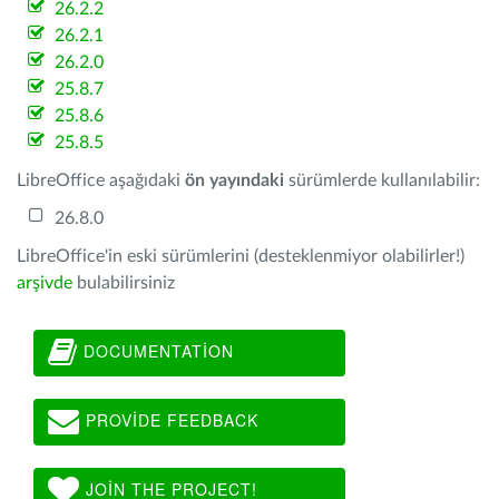
26.2.2
26.2.1
26.2.0
25.8.7
25.8.6
25.8.5
LibreOffice aşağıdaki
ön yayındaki
sürümlerde kullanılabilir:
26.8.0
LibreOffice'in eski sürümlerini (desteklenmiyor olabilirler!)
arşivde
bulabilirsiniz
DOCUMENTATION
PROVIDE FEEDBACK
JOIN THE PROJECT!