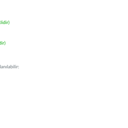
idir)
ir)
nılabilir: