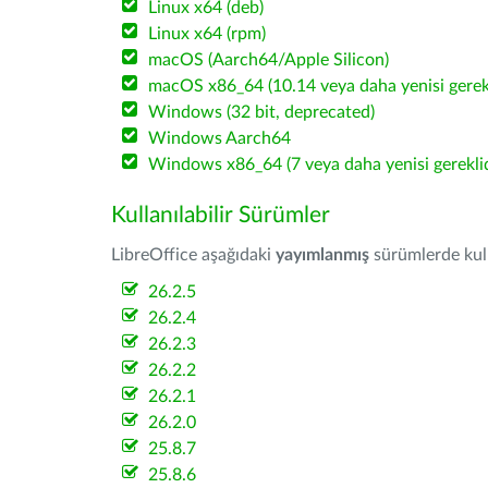
Linux x64 (deb)
Linux x64 (rpm)
macOS (Aarch64/Apple Silicon)
macOS x86_64 (10.14 veya daha yenisi gerekl
Windows (32 bit, deprecated)
Windows Aarch64
Windows x86_64 (7 veya daha yenisi gereklid
Kullanılabilir Sürümler
LibreOffice aşağıdaki
yayımlanmış
sürümlerde kulla
26.2.5
26.2.4
26.2.3
26.2.2
26.2.1
26.2.0
25.8.7
25.8.6