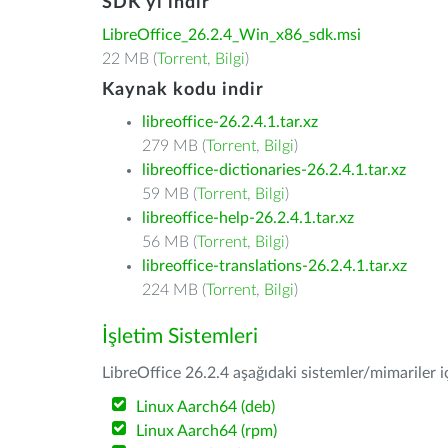
SDK'yı indir
LibreOffice_26.2.4_Win_x86_sdk.msi
22 MB (
Torrent
,
Bilgi
)
Kaynak kodu indir
libreoffice-26.2.4.1.tar.xz
279 MB (
Torrent
,
Bilgi
)
libreoffice-dictionaries-26.2.4.1.tar.xz
59 MB (
Torrent
,
Bilgi
)
libreoffice-help-26.2.4.1.tar.xz
56 MB (
Torrent
,
Bilgi
)
libreoffice-translations-26.2.4.1.tar.xz
224 MB (
Torrent
,
Bilgi
)
İşletim Sistemleri
LibreOffice 26.2.4 aşağıdaki sistemler/mimariler iç
Linux Aarch64 (deb)
Linux Aarch64 (rpm)