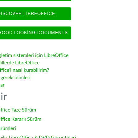
ISCOVER LIBREOFFICE
OOD LOOKING DOCUMENTS
şletim sistemleri için LibreOffice
illerde LibreOffice
fice'i nasıl kurabilirim?
 gereksinimleri
lar
ir
ffice Taze Sürüm
ffice Kararlı Sürüm
ürümleri
bilir LibreOffice & DVD Görüntüleri