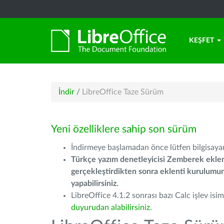
KEŞFET
İndir
/
LibreOffice Taze Sürüm
Yeni özelliklere sahip son sürüm
İndirmeye başlamadan önce lütfen bilgisayarı
Türkçe yazım denetleyicisi Zemberek eklen
gerçekleştirdikten sonra eklenti kurulum
yapabilirsiniz.
LibreOffice 4.1.2 sonrası bazı Calc işlev isiml
duyurudan alabilirsiniz.