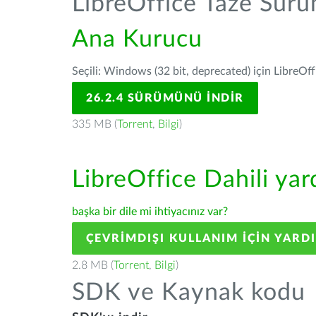
LibreOffice Taze Sür
Ana Kurucu
Seçili: Windows (32 bit, deprecated) için LibreOff
26.2.4 SÜRÜMÜNÜ İNDIR
335 MB (
Torrent
,
Bilgi
)
LibreOffice Dahili ya
başka bir dile mi ihtiyacınız var?
ÇEVRIMDIŞI KULLANIM IÇIN YARD
2.8 MB (
Torrent
,
Bilgi
)
SDK ve Kaynak kodu