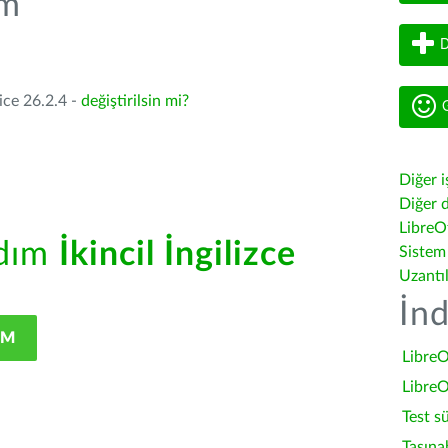
üm
D
ice 26.2.4 -
değiştirilsin mi?
G
Diğer i
Diğer d
LibreOf
rdım
İkincil İngilizce
Sistem
Uzantı
İnd
IM
LibreO
LibreO
Test s
Taşına