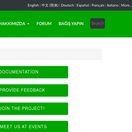
English
|
中文 (简体)
|
Deutsch
|
Español
|
Français
|
Italiano
|
More...
HAKKIMIZDA
FORUM
BAĞIŞ YAPIN
DOCUMENTATION
PROVIDE FEEDBACK
JOIN THE PROJECT!
MEET US AT EVENTS