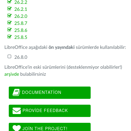
26.2.2
26.2.1
26.2.0
25.8.7
25.8.6
25.8.5
LibreOffice aşağıdaki
ön yayındaki
sürümlerde kullanılabilir:
26.8.0
LibreOffice'in eski sürümlerini (desteklenmiyor olabilirler!)
arşivde
bulabilirsiniz
DOCUMENTATION
PROVIDE FEEDBACK
JOIN THE PROJECT!