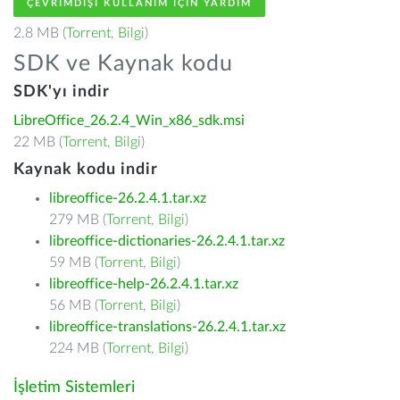
ÇEVRIMDIŞI KULLANIM IÇIN YARDIM
2.8 MB (
Torrent
,
Bilgi
)
SDK ve Kaynak kodu
SDK'yı indir
LibreOffice_26.2.4_Win_x86_sdk.msi
22 MB (
Torrent
,
Bilgi
)
Kaynak kodu indir
libreoffice-26.2.4.1.tar.xz
279 MB (
Torrent
,
Bilgi
)
libreoffice-dictionaries-26.2.4.1.tar.xz
59 MB (
Torrent
,
Bilgi
)
libreoffice-help-26.2.4.1.tar.xz
56 MB (
Torrent
,
Bilgi
)
libreoffice-translations-26.2.4.1.tar.xz
224 MB (
Torrent
,
Bilgi
)
İşletim Sistemleri