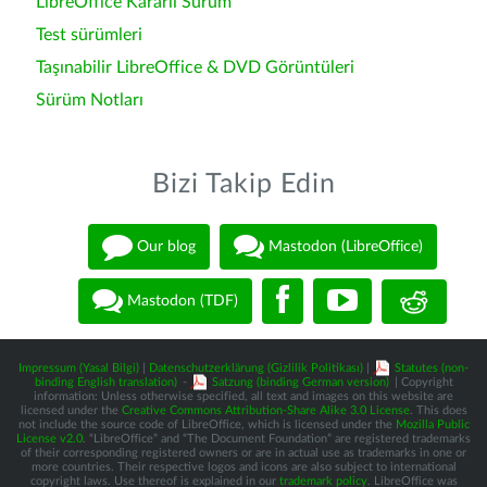
LibreOffice Kararlı Sürüm
Test sürümleri
Taşınabilir LibreOffice & DVD Görüntüleri
Sürüm Notları
Bizi Takip Edin
Our blog
Mastodon (LibreOffice)
Mastodon (TDF)
Impressum (Yasal Bilgi)
|
Datenschutzerklärung (Gizlilik Politikası)
|
Statutes (non-
binding English translation)
-
Satzung (binding German version)
| Copyright
information: Unless otherwise specified, all text and images on this website are
licensed under the
Creative Commons Attribution-Share Alike 3.0 License
. This does
not include the source code of LibreOffice, which is licensed under the
Mozilla Public
License v2.0
. “LibreOffice” and “The Document Foundation” are registered trademarks
of their corresponding registered owners or are in actual use as trademarks in one or
more countries. Their respective logos and icons are also subject to international
copyright laws. Use thereof is explained in our
trademark policy
. LibreOffice was