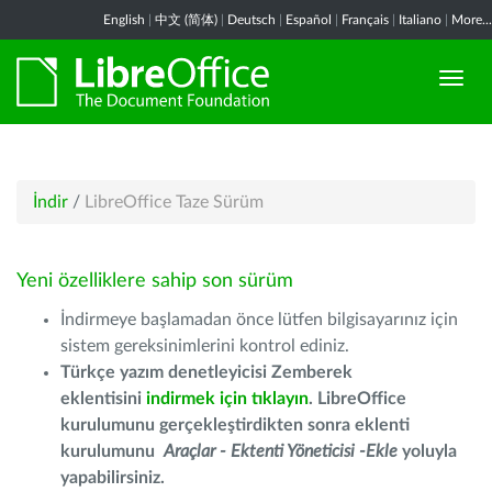
English
|
中文 (简体)
|
Deutsch
|
Español
|
Français
|
Italiano
|
More...
İndir
/
LibreOffice Taze Sürüm
Yeni özelliklere sahip son sürüm
İndirmeye başlamadan önce lütfen bilgisayarınız için
sistem gereksinimlerini kontrol ediniz.
Türkçe yazım denetleyicisi Zemberek
eklentisini
indirmek için tıklayın
. LibreOffice
kurulumunu gerçekleştirdikten sonra eklenti
kurulumunu
Araçlar - Ektenti Yöneticisi -Ekle
yoluyla
yapabilirsiniz.