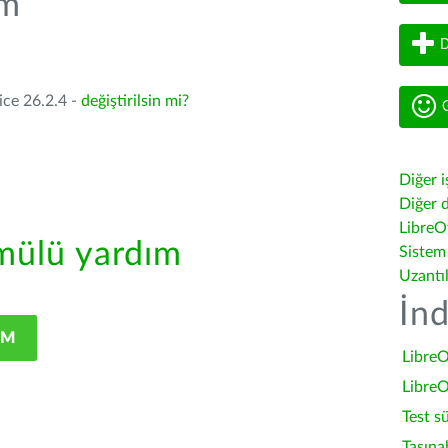
üm
D
ice 26.2.4 -
değiştirilsin mi?
G
Diğer i
Diğer d
LibreOf
ülü yardım
Sistem
Uzantı
İnd
IM
LibreO
LibreO
Test s
Taşına