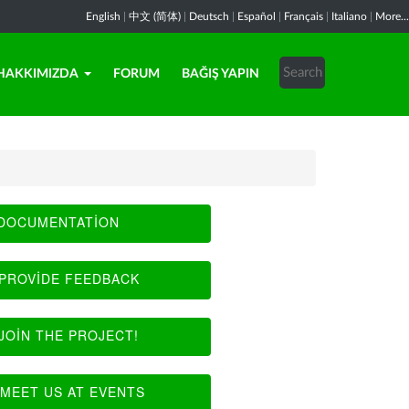
English
|
中文 (简体)
|
Deutsch
|
Español
|
Français
|
Italiano
|
More...
HAKKIMIZDA
FORUM
BAĞIŞ YAPIN
DOCUMENTATION
PROVIDE FEEDBACK
JOIN THE PROJECT!
MEET US AT EVENTS