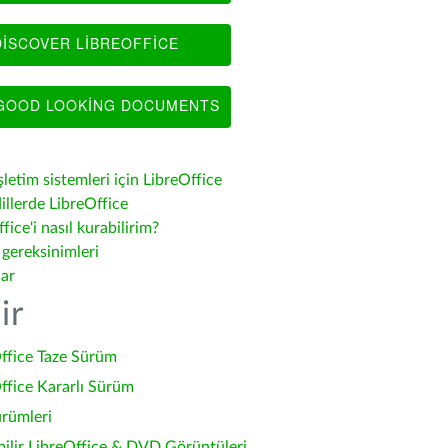
ISCOVER LIBREOFFICE
OOD LOOKING DOCUMENTS
şletim sistemleri için LibreOffice
illerde LibreOffice
fice'i nasıl kurabilirim?
 gereksinimleri
lar
ir
ffice Taze Sürüm
ffice Kararlı Sürüm
ürümleri
bilir LibreOffice & DVD Görüntüleri