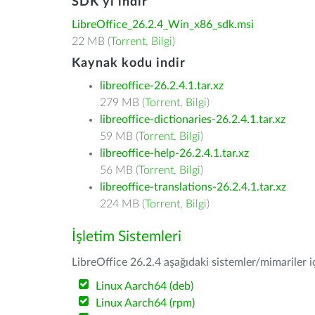
SDK'yı indir
LibreOffice_26.2.4_Win_x86_sdk.msi
22 MB (
Torrent
,
Bilgi
)
Kaynak kodu indir
libreoffice-26.2.4.1.tar.xz
279 MB (
Torrent
,
Bilgi
)
libreoffice-dictionaries-26.2.4.1.tar.xz
59 MB (
Torrent
,
Bilgi
)
libreoffice-help-26.2.4.1.tar.xz
56 MB (
Torrent
,
Bilgi
)
libreoffice-translations-26.2.4.1.tar.xz
224 MB (
Torrent
,
Bilgi
)
İşletim Sistemleri
LibreOffice 26.2.4 aşağıdaki sistemler/mimariler iç
Linux Aarch64 (deb)
Linux Aarch64 (rpm)