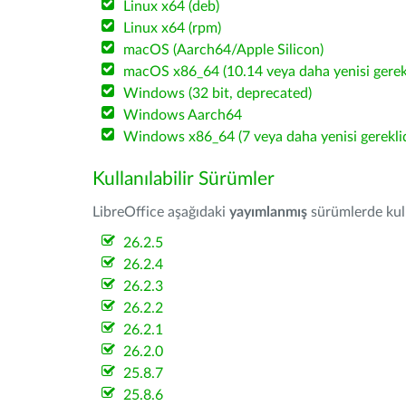
Linux x64 (deb)
Linux x64 (rpm)
macOS (Aarch64/Apple Silicon)
macOS x86_64 (10.14 veya daha yenisi gerekl
Windows (32 bit, deprecated)
Windows Aarch64
Windows x86_64 (7 veya daha yenisi gereklid
Kullanılabilir Sürümler
LibreOffice aşağıdaki
yayımlanmış
sürümlerde kulla
26.2.5
26.2.4
26.2.3
26.2.2
26.2.1
26.2.0
25.8.7
25.8.6