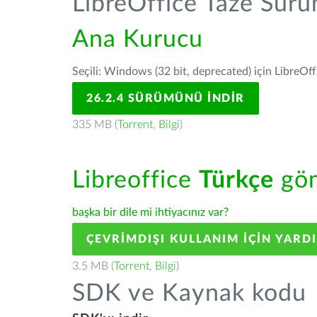
LibreOffice Taze Sür
Ana Kurucu
Seçili: Windows (32 bit, deprecated) için LibreOff
26.2.4 SÜRÜMÜNÜ İNDIR
335 MB (
Torrent
,
Bilgi
)
Libreoffice
Türkçe
göm
başka bir dile mi ihtiyacınız var?
ÇEVRIMDIŞI KULLANIM IÇIN YARD
3.5 MB (
Torrent
,
Bilgi
)
SDK ve Kaynak kodu