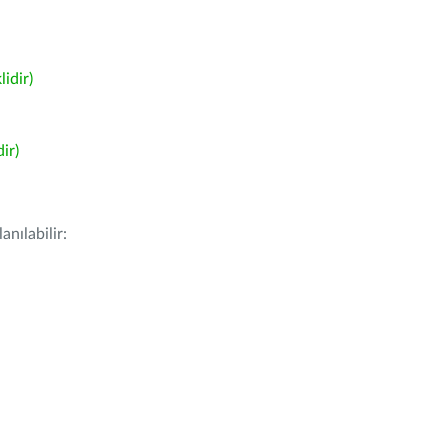
idir)
ir)
nılabilir: