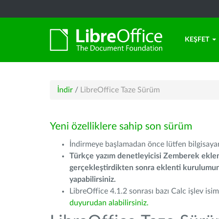
KEŞFET
İndir
/
LibreOffice Taze Sürüm
Yeni özelliklere sahip son sürüm
İndirmeye başlamadan önce lütfen bilgisayarı
Türkçe yazım denetleyicisi Zemberek eklen
gerçekleştirdikten sonra eklenti kurulum
yapabilirsiniz.
LibreOffice 4.1.2 sonrası bazı Calc işlev isiml
duyurudan alabilirsiniz.