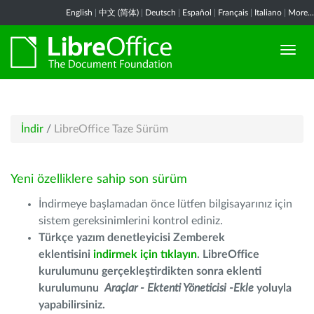
English
|
中文 (简体)
|
Deutsch
|
Español
|
Français
|
Italiano
|
More...
İndir
/
LibreOffice Taze Sürüm
Yeni özelliklere sahip son sürüm
İndirmeye başlamadan önce lütfen bilgisayarınız için
sistem gereksinimlerini kontrol ediniz.
Türkçe yazım denetleyicisi Zemberek
eklentisini
indirmek için tıklayın
. LibreOffice
kurulumunu gerçekleştirdikten sonra eklenti
kurulumunu
Araçlar - Ektenti Yöneticisi -Ekle
yoluyla
yapabilirsiniz.