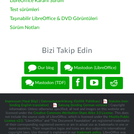
LibreOffice Kararlı Sürüm
Test sürümleri
Taşınabilir LibreOffice & DVD Görüntüleri
Sürüm Notları
Bizi Takip Edin
Our blog
Mastodon (LibreOffice)
Mastodon (TDF)
Impressum (Yasal Bilgi)
|
Datenschutzerklärung (Gizlilik Politikası)
|
Statutes (non-
binding English translation)
-
Satzung (binding German version)
| Copyright
information: Unless otherwise specified, all text and images on this website are
licensed under the
Creative Commons Attribution-Share Alike 3.0 License
. This does
not include the source code of LibreOffice, which is licensed under the
Mozilla Public
License v2.0
. “LibreOffice” and “The Document Foundation” are registered trademarks
of their corresponding registered owners or are in actual use as trademarks in one or
more countries. Their respective logos and icons are also subject to international
copyright laws. Use thereof is explained in our
trademark policy
. LibreOffice was