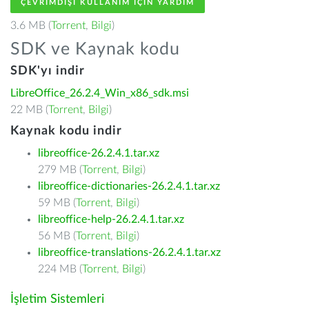
ÇEVRIMDIŞI KULLANIM IÇIN YARDIM
3.6 MB (
Torrent
,
Bilgi
)
SDK ve Kaynak kodu
SDK'yı indir
LibreOffice_26.2.4_Win_x86_sdk.msi
22 MB (
Torrent
,
Bilgi
)
Kaynak kodu indir
libreoffice-26.2.4.1.tar.xz
279 MB (
Torrent
,
Bilgi
)
libreoffice-dictionaries-26.2.4.1.tar.xz
59 MB (
Torrent
,
Bilgi
)
libreoffice-help-26.2.4.1.tar.xz
56 MB (
Torrent
,
Bilgi
)
libreoffice-translations-26.2.4.1.tar.xz
224 MB (
Torrent
,
Bilgi
)
İşletim Sistemleri