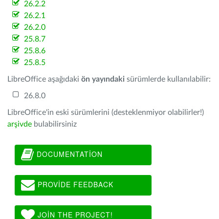
26.2.2
26.2.1
26.2.0
25.8.7
25.8.6
25.8.5
LibreOffice aşağıdaki
ön yayındaki
sürümlerde kullanılabilir:
26.8.0
LibreOffice'in eski sürümlerini (desteklenmiyor olabilirler!)
arşivde
bulabilirsiniz
DOCUMENTATION
PROVIDE FEEDBACK
JOIN THE PROJECT!