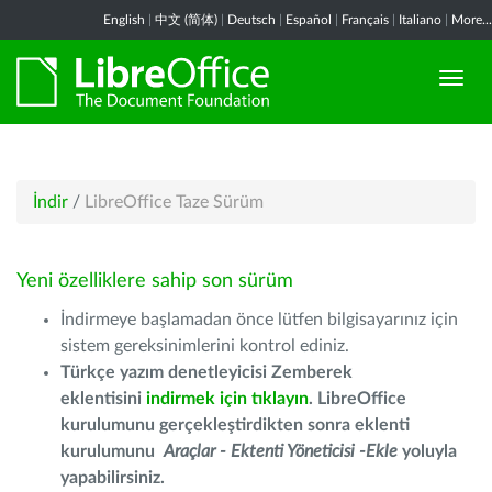
English
|
中文 (简体)
|
Deutsch
|
Español
|
Français
|
Italiano
|
More...
İndir
/
LibreOffice Taze Sürüm
Yeni özelliklere sahip son sürüm
İndirmeye başlamadan önce lütfen bilgisayarınız için
sistem gereksinimlerini kontrol ediniz.
Türkçe yazım denetleyicisi Zemberek
eklentisini
indirmek için tıklayın
. LibreOffice
kurulumunu gerçekleştirdikten sonra eklenti
kurulumunu
Araçlar - Ektenti Yöneticisi -Ekle
yoluyla
yapabilirsiniz.