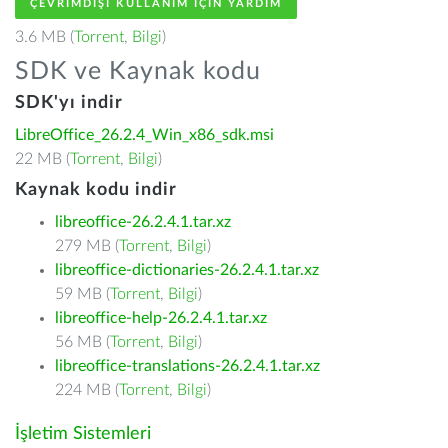
ÇEVRIMDIŞI KULLANIM IÇIN YARDIM
3.6 MB (
Torrent
,
Bilgi
)
SDK ve Kaynak kodu
SDK'yı indir
LibreOffice_26.2.4_Win_x86_sdk.msi
22 MB (
Torrent
,
Bilgi
)
Kaynak kodu indir
libreoffice-26.2.4.1.tar.xz
279 MB (
Torrent
,
Bilgi
)
libreoffice-dictionaries-26.2.4.1.tar.xz
59 MB (
Torrent
,
Bilgi
)
libreoffice-help-26.2.4.1.tar.xz
56 MB (
Torrent
,
Bilgi
)
libreoffice-translations-26.2.4.1.tar.xz
224 MB (
Torrent
,
Bilgi
)
İşletim Sistemleri