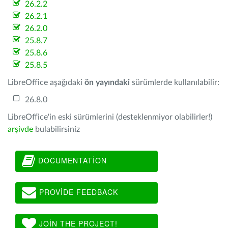
26.2.2
26.2.1
26.2.0
25.8.7
25.8.6
25.8.5
LibreOffice aşağıdaki
ön yayındaki
sürümlerde kullanılabilir:
26.8.0
LibreOffice'in eski sürümlerini (desteklenmiyor olabilirler!)
arşivde
bulabilirsiniz
DOCUMENTATION
PROVIDE FEEDBACK
JOIN THE PROJECT!