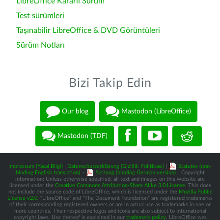
LibreOffice Kararlı Sürüm
Test sürümleri
Taşınabilir LibreOffice & DVD Görüntüleri
Sürüm Notları
Bizi Takip Edin
Our blog
Mastodon (LibreOffice)
Mastodon (TDF)
Impressum (Yasal Bilgi)
|
Datenschutzerklärung (Gizlilik Politikası)
|
Statutes (non-
binding English translation)
-
Satzung (binding German version)
| Copyright
information: Unless otherwise specified, all text and images on this website are
licensed under the
Creative Commons Attribution-Share Alike 3.0 License
. This does
not include the source code of LibreOffice, which is licensed under the
Mozilla Public
License v2.0
. “LibreOffice” and “The Document Foundation” are registered trademarks
of their corresponding registered owners or are in actual use as trademarks in one or
more countries. Their respective logos and icons are also subject to international
copyright laws. Use thereof is explained in our
trademark policy
. LibreOffice was