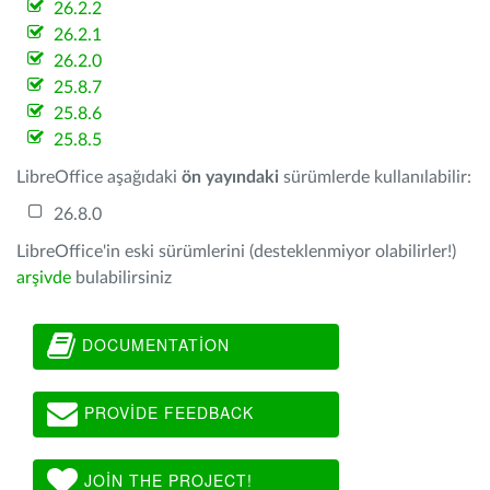
26.2.2
26.2.1
26.2.0
25.8.7
25.8.6
25.8.5
LibreOffice aşağıdaki
ön yayındaki
sürümlerde kullanılabilir:
26.8.0
LibreOffice'in eski sürümlerini (desteklenmiyor olabilirler!)
arşivde
bulabilirsiniz
DOCUMENTATION
PROVIDE FEEDBACK
JOIN THE PROJECT!