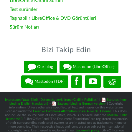
LibreOffice Kararlı Sürüm
Test sürümleri
Taşınabilir LibreOffice & DVD Görüntüleri
Sürüm Notları
Bizi Takip Edin
Our blog
Mastodon (LibreOffice)
Mastodon (TDF)
Impressum (Yasal Bilgi)
|
Datenschutzerklärung (Gizlilik Politikası)
|
Statutes (non-
binding English translation)
-
Satzung (binding German version)
| Copyright
information: Unless otherwise specified, all text and images on this website are
licensed under the
Creative Commons Attribution-Share Alike 3.0 License
. This does
not include the source code of LibreOffice, which is licensed under the
Mozilla Public
License v2.0
. “LibreOffice” and “The Document Foundation” are registered trademarks
of their corresponding registered owners or are in actual use as trademarks in one or
more countries. Their respective logos and icons are also subject to international
copyright laws. Use thereof is explained in our
trademark policy
. LibreOffice was