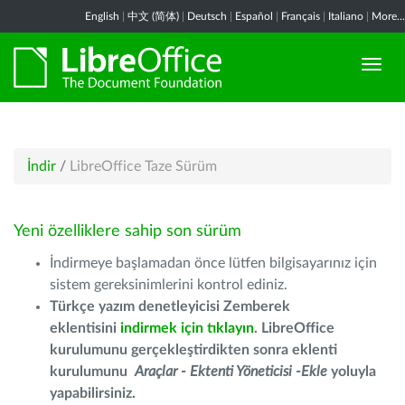
English
|
中文 (简体)
|
Deutsch
|
Español
|
Français
|
Italiano
|
More...
İndir
/
LibreOffice Taze Sürüm
Yeni özelliklere sahip son sürüm
İndirmeye başlamadan önce lütfen bilgisayarınız için
sistem gereksinimlerini kontrol ediniz.
Türkçe yazım denetleyicisi Zemberek
eklentisini
indirmek için tıklayın
. LibreOffice
kurulumunu gerçekleştirdikten sonra eklenti
kurulumunu
Araçlar - Ektenti Yöneticisi -Ekle
yoluyla
yapabilirsiniz.