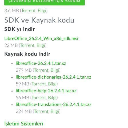
ÇEVRIMDIŞI KULLANIM IÇIN YARDIM
3.6 MB (
Torrent
,
Bilgi
)
SDK ve Kaynak kodu
SDK'yı indir
LibreOffice_26.2.4_Win_x86_sdk.msi
22 MB (
Torrent
,
Bilgi
)
Kaynak kodu indir
libreoffice-26.2.4.1.tar.xz
279 MB (
Torrent
,
Bilgi
)
libreoffice-dictionaries-26.2.4.1.tar.xz
59 MB (
Torrent
,
Bilgi
)
libreoffice-help-26.2.4.1.tar.xz
56 MB (
Torrent
,
Bilgi
)
libreoffice-translations-26.2.4.1.tar.xz
224 MB (
Torrent
,
Bilgi
)
İşletim Sistemleri