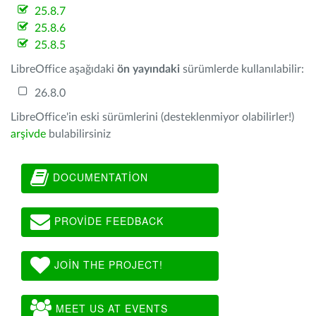
25.8.7
25.8.6
25.8.5
LibreOffice aşağıdaki
ön yayındaki
sürümlerde kullanılabilir:
26.8.0
LibreOffice'in eski sürümlerini (desteklenmiyor olabilirler!)
arşivde
bulabilirsiniz
DOCUMENTATION
PROVIDE FEEDBACK
JOIN THE PROJECT!
MEET US AT EVENTS