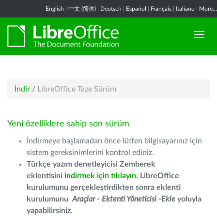
English
|
中文 (简体)
|
Deutsch
|
Español
|
Français
|
Italiano
|
More...
İndir
/
LibreOffice Taze Sürüm
Yeni özelliklere sahip son sürüm
İndirmeye başlamadan önce lütfen bilgisayarınız için
sistem gereksinimlerini kontrol ediniz.
Türkçe yazım denetleyicisi Zemberek
eklentisini
indirmek için tıklayın
. LibreOffice
kurulumunu gerçekleştirdikten sonra eklenti
kurulumunu
Araçlar - Ektenti Yöneticisi -Ekle
yoluyla
yapabilirsiniz.