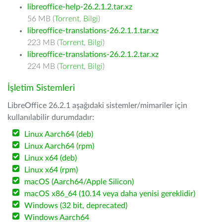
libreoffice-help-26.2.1.2.tar.xz
56 MB (
Torrent
,
Bilgi
)
libreoffice-translations-26.2.1.1.tar.xz
223 MB (
Torrent
,
Bilgi
)
libreoffice-translations-26.2.1.2.tar.xz
224 MB (
Torrent
,
Bilgi
)
İşletim Sistemleri
LibreOffice 26.2.1 aşağıdaki sistemler/mimariler için
kullanılabilir durumdadır:
Linux Aarch64 (deb)
Linux Aarch64 (rpm)
Linux x64 (deb)
Linux x64 (rpm)
macOS (Aarch64/Apple Silicon)
macOS x86_64 (10.14 veya daha yenisi gereklidir)
Windows (32 bit, deprecated)
Windows Aarch64