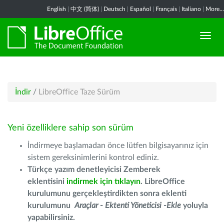
English
|
中文 (简体)
|
Deutsch
|
Español
|
Français
|
Italiano
|
More...
İndir
/
LibreOffice Taze Sürüm
Yeni özelliklere sahip son sürüm
İndirmeye başlamadan önce lütfen bilgisayarınız için
sistem gereksinimlerini kontrol ediniz.
Türkçe yazım denetleyicisi Zemberek
eklentisini
indirmek için tıklayın
. LibreOffice
kurulumunu gerçekleştirdikten sonra eklenti
kurulumunu
Araçlar - Ektenti Yöneticisi -Ekle
yoluyla
yapabilirsiniz.