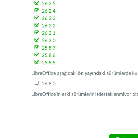
26.2.5
26.2.4
26.2.3
26.2.2
26.2.1
26.2.0
25.8.7
25.8.6
25.8.5
LibreOffice aşağıdaki
ön yayındaki
sürümlerde kull
26.8.0
LibreOffice'in eski sürümlerini (desteklenmiyor ola