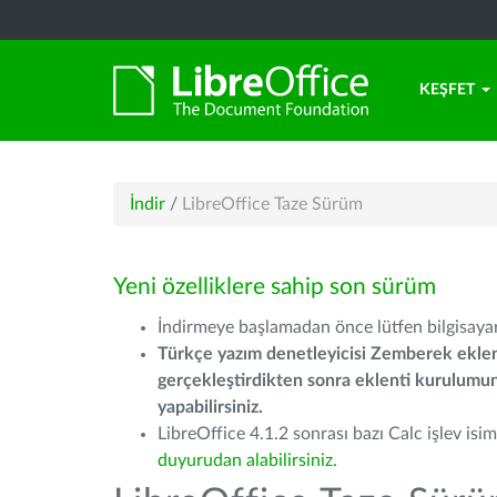
KEŞFET
İndir
/
LibreOffice Taze Sürüm
Yeni özelliklere sahip son sürüm
İndirmeye başlamadan önce lütfen bilgisayarı
Türkçe yazım denetleyicisi Zemberek eklen
gerçekleştirdikten sonra eklenti kurulum
yapabilirsiniz.
LibreOffice 4.1.2 sonrası bazı Calc işlev isiml
duyurudan alabilirsiniz.