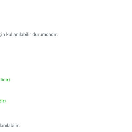
in kullanılabilir durumdadır:
idir)
ir)
nılabilir: