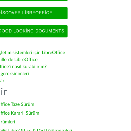
ISCOVER LIBREOFFICE
OOD LOOKING DOCUMENTS
şletim sistemleri için LibreOffice
illerde LibreOffice
fice'i nasıl kurabilirim?
 gereksinimleri
lar
ir
ffice Taze Sürüm
ffice Kararlı Sürüm
ürümleri
bilir LibreOffice & DVD Görüntüleri