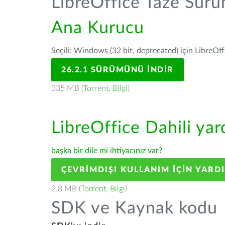
LibreOffice Taze Sür
Ana Kurucu
Seçili: Windows (32 bit, deprecated) için LibreOff
26.2.1 SÜRÜMÜNÜ İNDIR
335 MB (
Torrent
,
Bilgi
)
LibreOffice Dahili ya
başka bir dile mi ihtiyacınız var?
ÇEVRIMDIŞI KULLANIM IÇIN YARD
2.8 MB (
Torrent
,
Bilgi
)
SDK ve Kaynak kodu