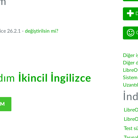
üm
D
ice 26.2.1 -
değiştirilsin mi?
G
Diğer i
Diğer d
LibreOf
rdım
İkincil İngilizce
Sistem
Uzantı
İnd
IM
LibreO
LibreO
Test s
Taşına