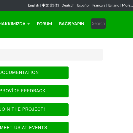
English
|
中文 (简体)
|
Deutsch
|
Español
|
Français
|
Italiano
|
More...
HAKKIMIZDA
FORUM
BAĞIŞ YAPIN
DOCUMENTATION
PROVIDE FEEDBACK
JOIN THE PROJECT!
MEET US AT EVENTS