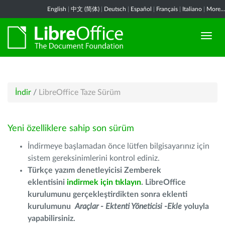
English
|
中文 (简体)
|
Deutsch
|
Español
|
Français
|
Italiano
|
More...
İndir
/
LibreOffice Taze Sürüm
Yeni özelliklere sahip son sürüm
İndirmeye başlamadan önce lütfen bilgisayarınız için
sistem gereksinimlerini kontrol ediniz.
Türkçe yazım denetleyicisi Zemberek
eklentisini
indirmek için tıklayın
. LibreOffice
kurulumunu gerçekleştirdikten sonra eklenti
kurulumunu
Araçlar - Ektenti Yöneticisi -Ekle
yoluyla
yapabilirsiniz.