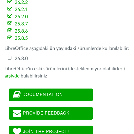
26.2.2
26.2.1
26.2.0
25.8.7
25.8.6
25.8.5
LibreOffice aşağıdaki
ön yayındaki
sürümlerde kullanılabilir:
26.8.0
LibreOffice'in eski sürümlerini (desteklenmiyor olabilirler!)
arşivde
bulabilirsiniz
DOCUMENTATION
PROVIDE FEEDBACK
JOIN THE PROJECT!