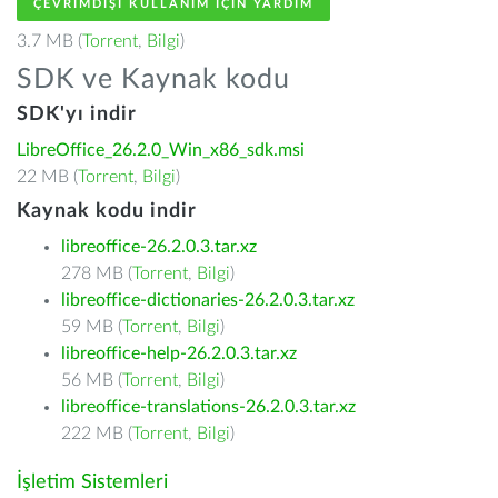
ÇEVRIMDIŞI KULLANIM IÇIN YARDIM
3.7 MB (
Torrent
,
Bilgi
)
SDK ve Kaynak kodu
SDK'yı indir
LibreOffice_26.2.0_Win_x86_sdk.msi
22 MB (
Torrent
,
Bilgi
)
Kaynak kodu indir
libreoffice-26.2.0.3.tar.xz
278 MB (
Torrent
,
Bilgi
)
libreoffice-dictionaries-26.2.0.3.tar.xz
59 MB (
Torrent
,
Bilgi
)
libreoffice-help-26.2.0.3.tar.xz
56 MB (
Torrent
,
Bilgi
)
libreoffice-translations-26.2.0.3.tar.xz
222 MB (
Torrent
,
Bilgi
)
İşletim Sistemleri