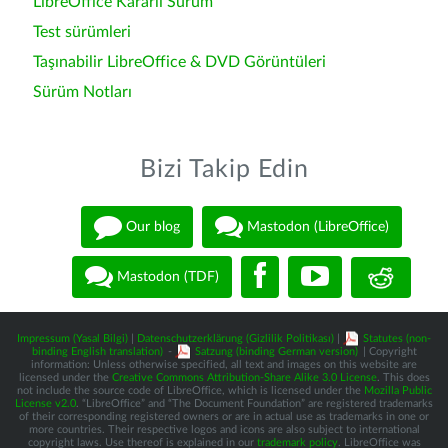
LibreOffice Kararlı Sürüm
Test sürümleri
Taşınabilir LibreOffice & DVD Görüntüleri
Sürüm Notları
Bizi Takip Edin
Our blog
Mastodon (LibreOffice)
Mastodon (TDF)
Impressum (Yasal Bilgi)
|
Datenschutzerklärung (Gizlilik Politikası)
|
Statutes (non-
binding English translation)
-
Satzung (binding German version)
| Copyright
information: Unless otherwise specified, all text and images on this website are
licensed under the
Creative Commons Attribution-Share Alike 3.0 License
. This does
not include the source code of LibreOffice, which is licensed under the
Mozilla Public
License v2.0
. “LibreOffice” and “The Document Foundation” are registered trademarks
of their corresponding registered owners or are in actual use as trademarks in one or
more countries. Their respective logos and icons are also subject to international
copyright laws. Use thereof is explained in our
trademark policy
. LibreOffice was