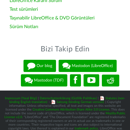
LibreOffice Kararlı Sürüm
Test sürümleri
Taşınabilir LibreOffice & DVD Görüntüleri
Sürüm Notları
Bizi Takip Edin
Our blog
Mastodon (LibreOffice)
Mastodon (TDF)
Impressum (Yasal Bilgi)
|
Datenschutzerklärung (Gizlilik Politikası)
|
Statutes (non-
binding English translation)
-
Satzung (binding German version)
| Copyright
information: Unless otherwise specified, all text and images on this website are
licensed under the
Creative Commons Attribution-Share Alike 3.0 License
. This does
not include the source code of LibreOffice, which is licensed under the
Mozilla Public
License v2.0
. “LibreOffice” and “The Document Foundation” are registered trademarks
of their corresponding registered owners or are in actual use as trademarks in one or
more countries. Their respective logos and icons are also subject to international
copyright laws. Use thereof is explained in our
trademark policy
. LibreOffice was