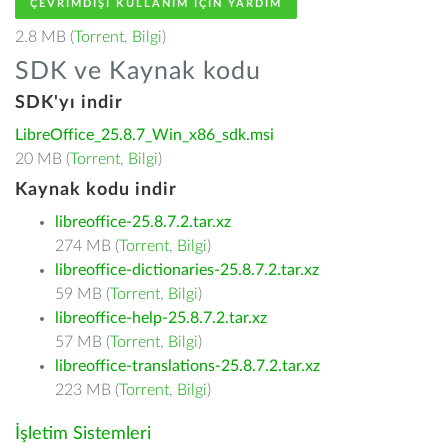
ÇEVRIMDIŞI KULLANIM IÇIN YARDIM
2.8 MB (
Torrent
,
Bilgi
)
SDK ve Kaynak kodu
SDK'yı indir
LibreOffice_25.8.7_Win_x86_sdk.msi
20 MB (
Torrent
,
Bilgi
)
Kaynak kodu indir
libreoffice-25.8.7.2.tar.xz
274 MB (
Torrent
,
Bilgi
)
libreoffice-dictionaries-25.8.7.2.tar.xz
59 MB (
Torrent
,
Bilgi
)
libreoffice-help-25.8.7.2.tar.xz
57 MB (
Torrent
,
Bilgi
)
libreoffice-translations-25.8.7.2.tar.xz
223 MB (
Torrent
,
Bilgi
)
İşletim Sistemleri