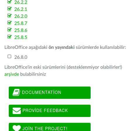
26.2.2
26.2.1
26.2.0
25.8.7
25.8.6
25.8.5
LibreOffice aşağıdaki
ön yayındaki
sürümlerde kullanılabilir:
26.8.0
LibreOffice'in eski sürümlerini (desteklenmiyor olabilirler!)
arşivde
bulabilirsiniz
DOCUMENTATION
PROVIDE FEEDBACK
JOIN THE PROJECT!