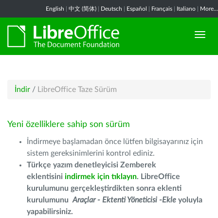
English
|
中文 (简体)
|
Deutsch
|
Español
|
Français
|
Italiano
|
More...
İndir
/
LibreOffice Taze Sürüm
Yeni özelliklere sahip son sürüm
İndirmeye başlamadan önce lütfen bilgisayarınız için
sistem gereksinimlerini kontrol ediniz.
Türkçe yazım denetleyicisi Zemberek
eklentisini
indirmek için tıklayın
. LibreOffice
kurulumunu gerçekleştirdikten sonra eklenti
kurulumunu
Araçlar - Ektenti Yöneticisi -Ekle
yoluyla
yapabilirsiniz.