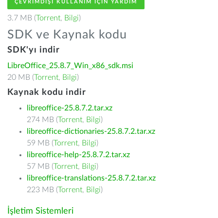
ÇEVRIMDIŞI KULLANIM IÇIN YARDIM
3.7 MB (
Torrent
,
Bilgi
)
SDK ve Kaynak kodu
SDK'yı indir
LibreOffice_25.8.7_Win_x86_sdk.msi
20 MB (
Torrent
,
Bilgi
)
Kaynak kodu indir
libreoffice-25.8.7.2.tar.xz
274 MB (
Torrent
,
Bilgi
)
libreoffice-dictionaries-25.8.7.2.tar.xz
59 MB (
Torrent
,
Bilgi
)
libreoffice-help-25.8.7.2.tar.xz
57 MB (
Torrent
,
Bilgi
)
libreoffice-translations-25.8.7.2.tar.xz
223 MB (
Torrent
,
Bilgi
)
İşletim Sistemleri