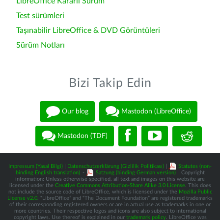
LibreOffice Kararlı Sürüm
Test sürümleri
Taşınabilir LibreOffice & DVD Görüntüleri
Sürüm Notları
Bizi Takip Edin
Our blog
Mastodon (LibreOffice)
Mastodon (TDF)
Impressum (Yasal Bilgi)
|
Datenschutzerklärung (Gizlilik Politikası)
|
Statutes (non-
binding English translation)
-
Satzung (binding German version)
| Copyright
information: Unless otherwise specified, all text and images on this website are
licensed under the
Creative Commons Attribution-Share Alike 3.0 License
. This does
not include the source code of LibreOffice, which is licensed under the
Mozilla Public
License v2.0
. “LibreOffice” and “The Document Foundation” are registered trademarks
of their corresponding registered owners or are in actual use as trademarks in one or
more countries. Their respective logos and icons are also subject to international
copyright laws. Use thereof is explained in our
trademark policy
. LibreOffice was