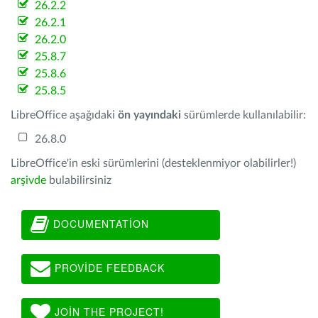
26.2.2
26.2.1
26.2.0
25.8.7
25.8.6
25.8.5
LibreOffice aşağıdaki
ön yayındaki
sürümlerde kullanılabilir:
26.8.0
LibreOffice'in eski sürümlerini (desteklenmiyor olabilirler!)
arşivde
bulabilirsiniz
DOCUMENTATION
PROVIDE FEEDBACK
JOIN THE PROJECT!