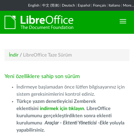
English
|
中文 (简体)
|
Deutsch
|
Español
|
Français
|
Italiano
|
More...
İndir
/
LibreOffice Taze Sürüm
Yeni özelliklere sahip son sürüm
İndirmeye başlamadan önce lütfen bilgisayarınız için
sistem gereksinimlerini kontrol ediniz.
Türkçe yazım denetleyicisi Zemberek
eklentisini
indirmek için tıklayın
. LibreOffice
kurulumunu gerçekleştirdikten sonra eklenti
kurulumunu
Araçlar - Ektenti Yöneticisi -Ekle
yoluyla
yapabilirsiniz.