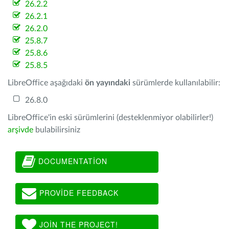
26.2.2
26.2.1
26.2.0
25.8.7
25.8.6
25.8.5
LibreOffice aşağıdaki
ön yayındaki
sürümlerde kullanılabilir:
26.8.0
LibreOffice'in eski sürümlerini (desteklenmiyor olabilirler!)
arşivde
bulabilirsiniz
DOCUMENTATION
PROVIDE FEEDBACK
JOIN THE PROJECT!