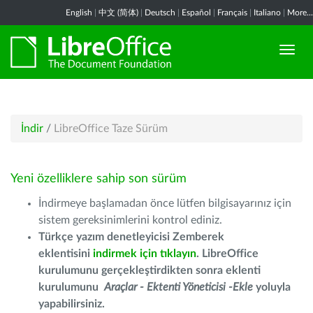
English
|
中文 (简体)
|
Deutsch
|
Español
|
Français
|
Italiano
|
More...
İndir
/
LibreOffice Taze Sürüm
Yeni özelliklere sahip son sürüm
İndirmeye başlamadan önce lütfen bilgisayarınız için
sistem gereksinimlerini kontrol ediniz.
Türkçe yazım denetleyicisi Zemberek
eklentisini
indirmek için tıklayın
. LibreOffice
kurulumunu gerçekleştirdikten sonra eklenti
kurulumunu
Araçlar - Ektenti Yöneticisi -Ekle
yoluyla
yapabilirsiniz.