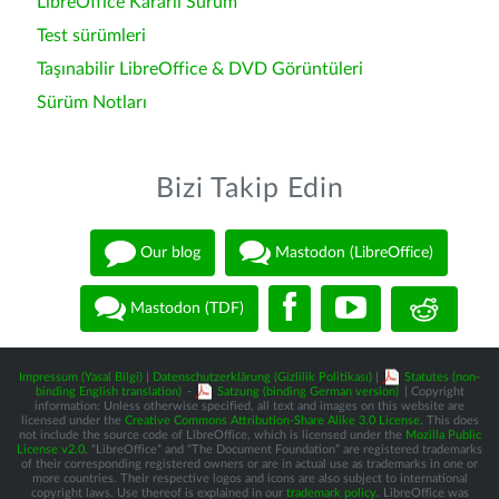
LibreOffice Kararlı Sürüm
Test sürümleri
Taşınabilir LibreOffice & DVD Görüntüleri
Sürüm Notları
Bizi Takip Edin
Our blog
Mastodon (LibreOffice)
Mastodon (TDF)
Impressum (Yasal Bilgi)
|
Datenschutzerklärung (Gizlilik Politikası)
|
Statutes (non-
binding English translation)
-
Satzung (binding German version)
| Copyright
information: Unless otherwise specified, all text and images on this website are
licensed under the
Creative Commons Attribution-Share Alike 3.0 License
. This does
not include the source code of LibreOffice, which is licensed under the
Mozilla Public
License v2.0
. “LibreOffice” and “The Document Foundation” are registered trademarks
of their corresponding registered owners or are in actual use as trademarks in one or
more countries. Their respective logos and icons are also subject to international
copyright laws. Use thereof is explained in our
trademark policy
. LibreOffice was