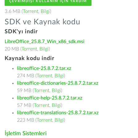
ÇEVRIMDIŞI KULLANIM IÇIN YARDIM
3.6 MB (
Torrent
,
Bilgi
)
SDK ve Kaynak kodu
SDK'yı indir
LibreOffice_25.8.7_Win_x86_sdk.msi
20 MB (
Torrent
,
Bilgi
)
Kaynak kodu indir
libreoffice-25.8.7.2.tar.xz
274 MB (
Torrent
,
Bilgi
)
libreoffice-dictionaries-25.8.7.2.tar.xz
59 MB (
Torrent
,
Bilgi
)
libreoffice-help-25.8.7.2.tar.xz
57 MB (
Torrent
,
Bilgi
)
libreoffice-translations-25.8.7.2.tar.xz
223 MB (
Torrent
,
Bilgi
)
İşletim Sistemleri