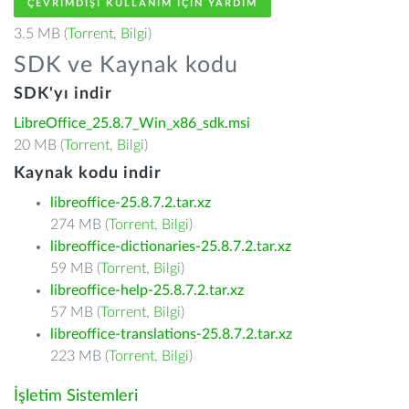
ÇEVRIMDIŞI KULLANIM IÇIN YARDIM
3.5 MB (
Torrent
,
Bilgi
)
SDK ve Kaynak kodu
SDK'yı indir
LibreOffice_25.8.7_Win_x86_sdk.msi
20 MB (
Torrent
,
Bilgi
)
Kaynak kodu indir
libreoffice-25.8.7.2.tar.xz
274 MB (
Torrent
,
Bilgi
)
libreoffice-dictionaries-25.8.7.2.tar.xz
59 MB (
Torrent
,
Bilgi
)
libreoffice-help-25.8.7.2.tar.xz
57 MB (
Torrent
,
Bilgi
)
libreoffice-translations-25.8.7.2.tar.xz
223 MB (
Torrent
,
Bilgi
)
İşletim Sistemleri