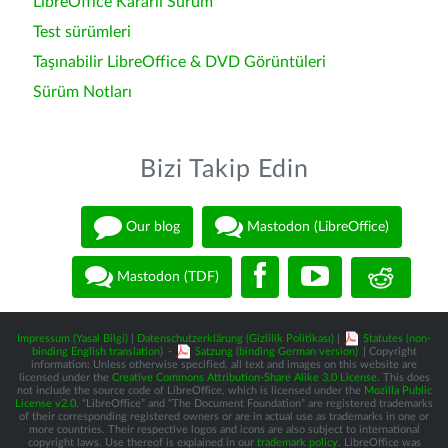
LibreOffice Kararlı Sürüm
Test sürümleri
Taşınabilir LibreOffice & DVD Görüntüleri
Sürüm Notları
Bizi Takip Edin
Our blog
Mastodon (LibreOffice)
Mastodon (TDF)
Impressum (Yasal Bilgi)
|
Datenschutzerklärung (Gizlilik Politikası)
|
Statutes (non-
binding English translation)
-
Satzung (binding German version)
| Copyright
information: Unless otherwise specified, all text and images on this website are
licensed under the
Creative Commons Attribution-Share Alike 3.0 License
. This does
not include the source code of LibreOffice, which is licensed under the
Mozilla Public
License v2.0
. “LibreOffice” and “The Document Foundation” are registered trademarks
of their corresponding registered owners or are in actual use as trademarks in one or
more countries. Their respective logos and icons are also subject to international
copyright laws. Use thereof is explained in our
trademark policy
. LibreOffice was