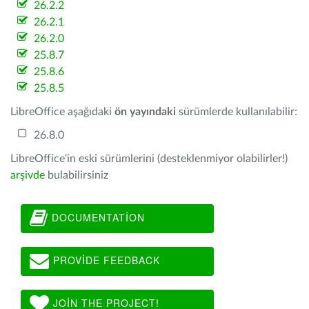
26.2.2
26.2.1
26.2.0
25.8.7
25.8.6
25.8.5
LibreOffice aşağıdaki
ön yayındaki
sürümlerde kullanılabilir:
26.8.0
LibreOffice'in eski sürümlerini (desteklenmiyor olabilirler!)
arşivde
bulabilirsiniz
DOCUMENTATION
PROVIDE FEEDBACK
JOIN THE PROJECT!