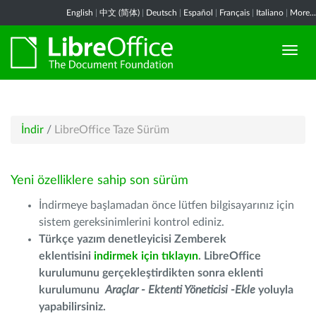
English
|
中文 (简体)
|
Deutsch
|
Español
|
Français
|
Italiano
|
More...
İndir
/
LibreOffice Taze Sürüm
Yeni özelliklere sahip son sürüm
İndirmeye başlamadan önce lütfen bilgisayarınız için
sistem gereksinimlerini kontrol ediniz.
Türkçe yazım denetleyicisi Zemberek
eklentisini
indirmek için tıklayın
. LibreOffice
kurulumunu gerçekleştirdikten sonra eklenti
kurulumunu
Araçlar - Ektenti Yöneticisi -Ekle
yoluyla
yapabilirsiniz.