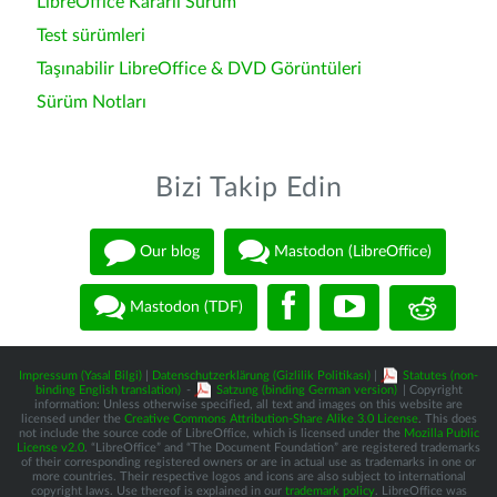
LibreOffice Kararlı Sürüm
Test sürümleri
Taşınabilir LibreOffice & DVD Görüntüleri
Sürüm Notları
Bizi Takip Edin
Our blog
Mastodon (LibreOffice)
Mastodon (TDF)
Impressum (Yasal Bilgi)
|
Datenschutzerklärung (Gizlilik Politikası)
|
Statutes (non-
binding English translation)
-
Satzung (binding German version)
| Copyright
information: Unless otherwise specified, all text and images on this website are
licensed under the
Creative Commons Attribution-Share Alike 3.0 License
. This does
not include the source code of LibreOffice, which is licensed under the
Mozilla Public
License v2.0
. “LibreOffice” and “The Document Foundation” are registered trademarks
of their corresponding registered owners or are in actual use as trademarks in one or
more countries. Their respective logos and icons are also subject to international
copyright laws. Use thereof is explained in our
trademark policy
. LibreOffice was