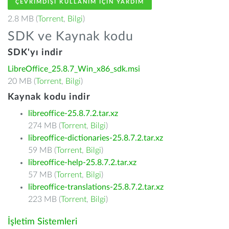
ÇEVRIMDIŞI KULLANIM IÇIN YARDIM
2.8 MB (
Torrent
,
Bilgi
)
SDK ve Kaynak kodu
SDK'yı indir
LibreOffice_25.8.7_Win_x86_sdk.msi
20 MB (
Torrent
,
Bilgi
)
Kaynak kodu indir
libreoffice-25.8.7.2.tar.xz
274 MB (
Torrent
,
Bilgi
)
libreoffice-dictionaries-25.8.7.2.tar.xz
59 MB (
Torrent
,
Bilgi
)
libreoffice-help-25.8.7.2.tar.xz
57 MB (
Torrent
,
Bilgi
)
libreoffice-translations-25.8.7.2.tar.xz
223 MB (
Torrent
,
Bilgi
)
İşletim Sistemleri