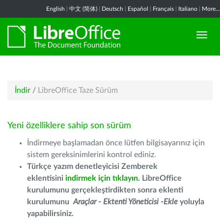
English
|
中文 (简体)
|
Deutsch
|
Español
|
Français
|
Italiano
|
More...
İndir
/
LibreOffice Taze Sürüm
Yeni özelliklere sahip son sürüm
İndirmeye başlamadan önce lütfen bilgisayarınız için
sistem gereksinimlerini kontrol ediniz.
Türkçe yazım denetleyicisi Zemberek
eklentisini
indirmek için tıklayın
. LibreOffice
kurulumunu gerçekleştirdikten sonra eklenti
kurulumunu
Araçlar - Ektenti Yöneticisi -Ekle
yoluyla
yapabilirsiniz.