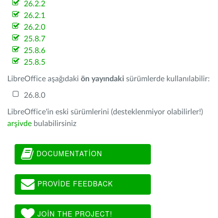
26.2.2
26.2.1
26.2.0
25.8.7
25.8.6
25.8.5
LibreOffice aşağıdaki
ön yayındaki
sürümlerde kullanılabilir:
26.8.0
LibreOffice'in eski sürümlerini (desteklenmiyor olabilirler!)
arşivde
bulabilirsiniz
DOCUMENTATION
PROVIDE FEEDBACK
JOIN THE PROJECT!