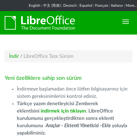
English
|
中文 (简体)
|
Deutsch
|
Español
|
Français
|
Italiano
|
More...
İndir
/
LibreOffice Taze Sürüm
Yeni özelliklere sahip son sürüm
İndirmeye başlamadan önce lütfen bilgisayarınız için
sistem gereksinimlerini kontrol ediniz.
Türkçe yazım denetleyicisi Zemberek
eklentisini
indirmek için tıklayın
. LibreOffice
kurulumunu gerçekleştirdikten sonra eklenti
kurulumunu
Araçlar - Ektenti Yöneticisi -Ekle
yoluyla
yapabilirsiniz.