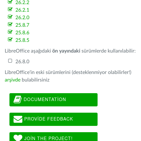
26.2.2
26.2.1
26.2.0
25.8.7
25.8.6
25.8.5
LibreOffice aşağıdaki
ön yayındaki
sürümlerde kullanılabilir:
26.8.0
LibreOffice'in eski sürümlerini (desteklenmiyor olabilirler!)
arşivde
bulabilirsiniz
DOCUMENTATION
PROVIDE FEEDBACK
JOIN THE PROJECT!