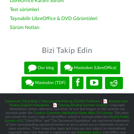
LibreOffice Kararlı Sürüm
Test sürümleri
Taşınabilir LibreOffice & DVD Görüntüleri
Sürüm Notları
Bizi Takip Edin
Our blog
Mastodon (LibreOffice)
Mastodon (TDF)
Impressum (Yasal Bilgi)
|
Datenschutzerklärung (Gizlilik Politikası)
|
Statutes (non-
binding English translation)
-
Satzung (binding German version)
| Copyright
information: Unless otherwise specified, all text and images on this website are
licensed under the
Creative Commons Attribution-Share Alike 3.0 License
. This does
not include the source code of LibreOffice, which is licensed under the
Mozilla Public
License v2.0
. “LibreOffice” and “The Document Foundation” are registered trademarks
of their corresponding registered owners or are in actual use as trademarks in one or
more countries. Their respective logos and icons are also subject to international
copyright laws. Use thereof is explained in our
trademark policy
. LibreOffice was