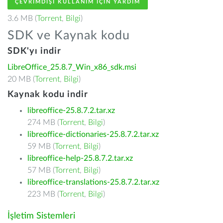
ÇEVRIMDIŞI KULLANIM IÇIN YARDIM
3.6 MB (
Torrent
,
Bilgi
)
SDK ve Kaynak kodu
SDK'yı indir
LibreOffice_25.8.7_Win_x86_sdk.msi
20 MB (
Torrent
,
Bilgi
)
Kaynak kodu indir
libreoffice-25.8.7.2.tar.xz
274 MB (
Torrent
,
Bilgi
)
libreoffice-dictionaries-25.8.7.2.tar.xz
59 MB (
Torrent
,
Bilgi
)
libreoffice-help-25.8.7.2.tar.xz
57 MB (
Torrent
,
Bilgi
)
libreoffice-translations-25.8.7.2.tar.xz
223 MB (
Torrent
,
Bilgi
)
İşletim Sistemleri