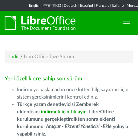
English
|
中文 (简体)
|
Deutsch
|
Español
|
Français
|
Italiano
|
More...
İndir
/
LibreOffice Taze Sürüm
Yeni özelliklere sahip son sürüm
İndirmeye başlamadan önce lütfen bilgisayarınız için
sistem gereksinimlerini kontrol ediniz.
Türkçe yazım denetleyicisi Zemberek
eklentisini
indirmek için tıklayın
. LibreOffice
kurulumunu gerçekleştirdikten sonra eklenti
kurulumunu
Araçlar - Ektenti Yöneticisi -Ekle
yoluyla
yapabilirsiniz.