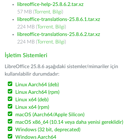
libreoffice-help-25.8.6.2.tar.xz
57 MB (
Torrent
,
Bilgi
)
libreoffice-translations-25.8.6.1.tar.xz
224 MB (
Torrent
,
Bilgi
)
libreoffice-translations-25.8.6.2.tar.xz
224 MB (
Torrent
,
Bilgi
)
İşletim Sistemleri
LibreOffice 25.8.6 aşağıdaki sistemler/mimariler için
kullanılabilir durumdadır:
Linux Aarch64 (deb)
Linux Aarch64 (rpm)
Linux x64 (deb)
Linux x64 (rpm)
macOS (Aarch64/Apple Silicon)
macOS x86_64 (10.14 veya daha yenisi gereklidir)
Windows (32 bit, deprecated)
Windows Aarch64