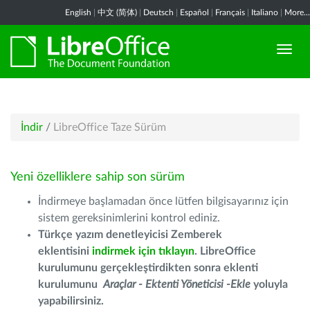
English
|
中文 (简体)
|
Deutsch
|
Español
|
Français
|
Italiano
|
More...
İndir
/
LibreOffice Taze Sürüm
Yeni özelliklere sahip son sürüm
İndirmeye başlamadan önce lütfen bilgisayarınız için
sistem gereksinimlerini kontrol ediniz.
Türkçe yazım denetleyicisi Zemberek
eklentisini
indirmek için tıklayın
. LibreOffice
kurulumunu gerçekleştirdikten sonra eklenti
kurulumunu
Araçlar - Ektenti Yöneticisi -Ekle
yoluyla
yapabilirsiniz.