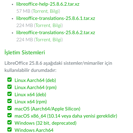
libreoffice-help-25.8.6.2.tar.xz
57 MB (
Torrent
,
Bilgi
)
libreoffice-translations-25.8.6.1.tar.xz
224 MB (
Torrent
,
Bilgi
)
libreoffice-translations-25.8.6.2.tar.xz
224 MB (
Torrent
,
Bilgi
)
İşletim Sistemleri
LibreOffice 25.8.6 aşağıdaki sistemler/mimariler için
kullanılabilir durumdadır:
Linux Aarch64 (deb)
Linux Aarch64 (rpm)
Linux x64 (deb)
Linux x64 (rpm)
macOS (Aarch64/Apple Silicon)
macOS x86_64 (10.14 veya daha yenisi gereklidir)
Windows (32 bit, deprecated)
Windows Aarch64