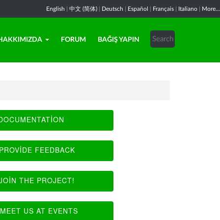
English
|
中文 (简体)
|
Deutsch
|
Español
|
Français
|
Italiano
|
More...
HAKKIMIZDA
FORUM
BAĞIŞ YAPIN
DOCUMENTATION
PROVIDE FEEDBACK
JOIN THE PROJECT!
MEET US AT EVENTS