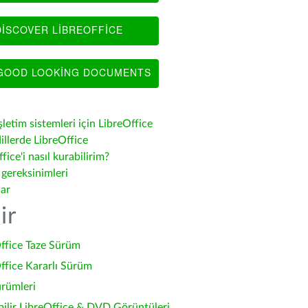
ISCOVER LIBREOFFICE
OOD LOOKING DOCUMENTS
şletim sistemleri için LibreOffice
illerde LibreOffice
fice'i nasıl kurabilirim?
 gereksinimleri
lar
ir
ffice Taze Sürüm
ffice Kararlı Sürüm
ürümleri
bilir LibreOffice & DVD Görüntüleri