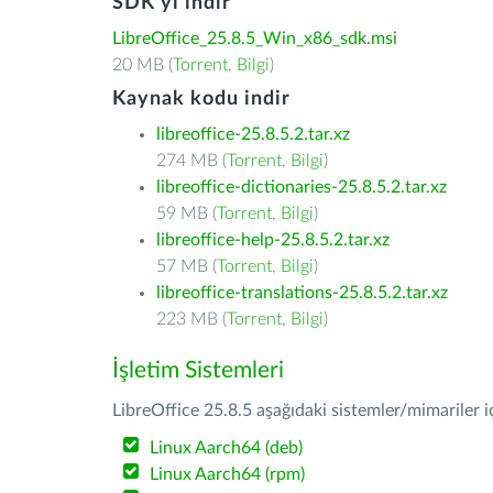
SDK'yı indir
LibreOffice_25.8.5_Win_x86_sdk.msi
20 MB (
Torrent
,
Bilgi
)
Kaynak kodu indir
libreoffice-25.8.5.2.tar.xz
274 MB (
Torrent
,
Bilgi
)
libreoffice-dictionaries-25.8.5.2.tar.xz
59 MB (
Torrent
,
Bilgi
)
libreoffice-help-25.8.5.2.tar.xz
57 MB (
Torrent
,
Bilgi
)
libreoffice-translations-25.8.5.2.tar.xz
223 MB (
Torrent
,
Bilgi
)
İşletim Sistemleri
LibreOffice 25.8.5 aşağıdaki sistemler/mimariler iç
Linux Aarch64 (deb)
Linux Aarch64 (rpm)