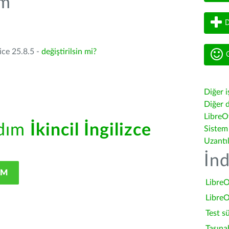
üm
D
ice 25.8.5 -
değiştirilsin mi?
G
Diğer i
Diğer d
LibreOf
rdım
İkincil İngilizce
Sistem
Uzantı
İnd
IM
LibreO
LibreO
Test s
Taşına