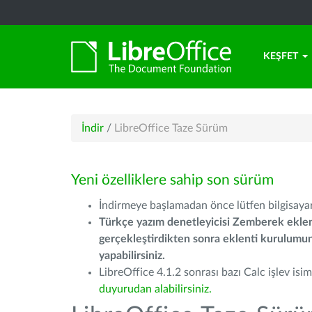
KEŞFET
İndir
/
LibreOffice Taze Sürüm
Yeni özelliklere sahip son sürüm
İndirmeye başlamadan önce lütfen bilgisayarı
Türkçe yazım denetleyicisi Zemberek eklen
gerçekleştirdikten sonra eklenti kurulum
yapabilirsiniz.
LibreOffice 4.1.2 sonrası bazı Calc işlev isiml
duyurudan alabilirsiniz.