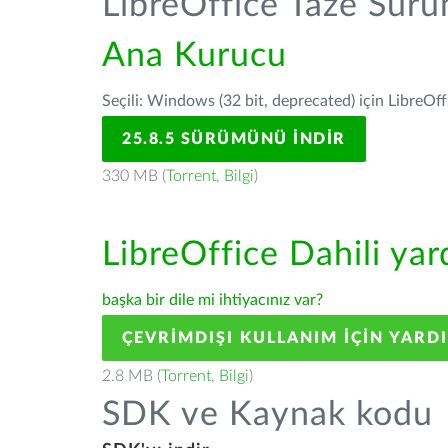
LibreOffice Taze Sür
Ana Kurucu
Seçili: Windows (32 bit, deprecated) için LibreOff
25.8.5 SÜRÜMÜNÜ İNDIR
330 MB (
Torrent
,
Bilgi
)
LibreOffice Dahili ya
başka bir dile mi ihtiyacınız var?
ÇEVRIMDIŞI KULLANIM IÇIN YARD
2.8 MB (
Torrent
,
Bilgi
)
SDK ve Kaynak kodu