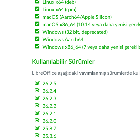
Linux x64 (deb)
Linux x64 (rpm)
macOS (Aarch64/Apple Silicon)
macOS x86_64 (10.14 veya daha yenisi gerekl
Windows (32 bit, deprecated)
Windows Aarch64
Windows x86_64 (7 veya daha yenisi gereklid
Kullanılabilir Sürümler
LibreOffice aşağıdaki
yayımlanmış
sürümlerde kulla
26.2.5
26.2.4
26.2.3
26.2.2
26.2.1
26.2.0
25.8.7
25.8.6