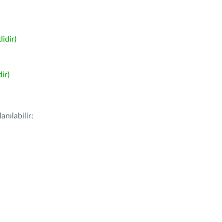
idir)
ir)
nılabilir: