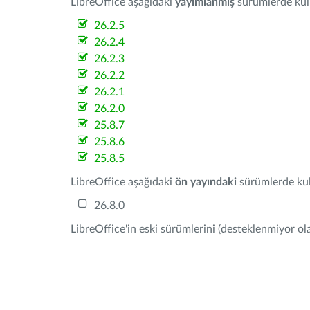
LibreOffice aşağıdaki
yayımlanmış
sürümlerde kulla
26.2.5
26.2.4
26.2.3
26.2.2
26.2.1
26.2.0
25.8.7
25.8.6
25.8.5
LibreOffice aşağıdaki
ön yayındaki
sürümlerde kull
26.8.0
LibreOffice'in eski sürümlerini (desteklenmiyor ola