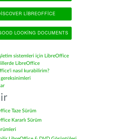
ISCOVER LIBREOFFICE
OOD LOOKING DOCUMENTS
şletim sistemleri için LibreOffice
illerde LibreOffice
fice'i nasıl kurabilirim?
 gereksinimleri
lar
ir
ffice Taze Sürüm
ffice Kararlı Sürüm
ürümleri
bilir LibreOffice & DVD Görüntüleri