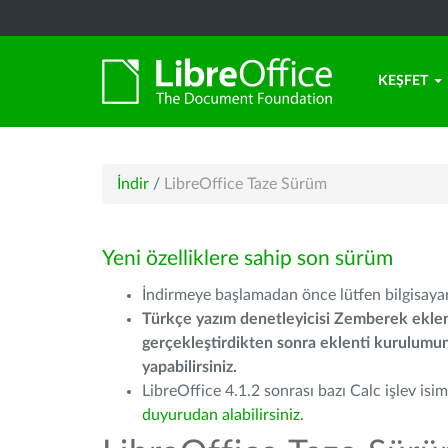
KEŞFET
İndir
/
LibreOffice Taze Sürüm
Yeni özelliklere sahip son sürüm
İndirmeye başlamadan önce lütfen bilgisayarı
Türkçe yazım denetleyicisi Zemberek eklen
gerçekleştirdikten sonra eklenti kurulum
yapabilirsiniz.
LibreOffice 4.1.2 sonrası bazı Calc işlev isiml
duyurudan alabilirsiniz.