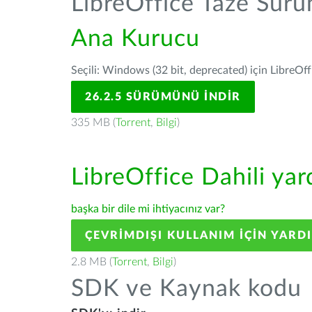
LibreOffice Taze Sür
Ana Kurucu
Seçili: Windows (32 bit, deprecated) için LibreOff
26.2.5 SÜRÜMÜNÜ İNDIR
335 MB (
Torrent
,
Bilgi
)
LibreOffice Dahili ya
başka bir dile mi ihtiyacınız var?
ÇEVRIMDIŞI KULLANIM IÇIN YARD
2.8 MB (
Torrent
,
Bilgi
)
SDK ve Kaynak kodu