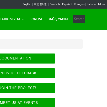
English
|
中文 (简体)
|
Deutsch
|
Español
|
Français
|
Italiano
|
More...
HAKKIMIZDA
FORUM
BAĞIŞ YAPIN
DOCUMENTATION
PROVIDE FEEDBACK
JOIN THE PROJECT!
MEET US AT EVENTS