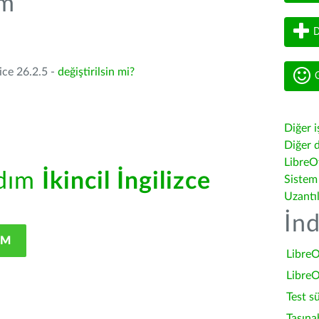
üm
D
ice 26.2.5 -
değiştirilsin mi?
G
Diğer i
Diğer d
LibreOf
rdım
İkincil İngilizce
Sistem
Uzantı
İnd
IM
LibreO
LibreO
Test s
Taşına