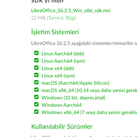
SDK'yı indir
LibreOffice_26.2.5_Win_x86_sdk.msi
22 MB (
Torrent
,
Bilgi
)
İşletim Sistemleri
LibreOffice 26.2.5 aşağıdaki sistemler/mimariler iç
Linux Aarch64 (deb)
Linux Aarch64 (rpm)
Linux x64 (deb)
Linux x64 (rpm)
macOS (Aarch64/Apple Silicon)
macOS x86_64 (10.14 veya daha yenisi gerekl
Windows (32 bit, deprecated)
Windows Aarch64
Windows x86_64 (7 veya daha yenisi gereklid
Kullanılabilir Sürümler