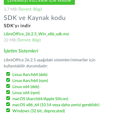
ÇEVRIMDIŞI KULLANIM IÇIN YARDIM
3.7 MB (
Torrent
,
Bilgi
)
SDK ve Kaynak kodu
SDK'yı indir
LibreOffice_26.2.5_Win_x86_sdk.msi
22 MB (
Torrent
,
Bilgi
)
İşletim Sistemleri
LibreOffice 26.2.5 aşağıdaki sistemler/mimariler için
kullanılabilir durumdadır:
Linux Aarch64 (deb)
Linux Aarch64 (rpm)
Linux x64 (deb)
Linux x64 (rpm)
macOS (Aarch64/Apple Silicon)
macOS x86_64 (10.14 veya daha yenisi gereklidir)
Windows (32 bit, deprecated)