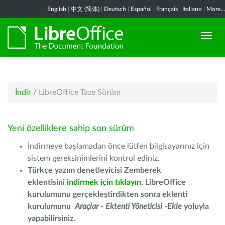
English
|
中文 (简体)
|
Deutsch
|
Español
|
Français
|
Italiano
|
More...
İndir
/
LibreOffice Taze Sürüm
Yeni özelliklere sahip son sürüm
İndirmeye başlamadan önce lütfen bilgisayarınız için
sistem gereksinimlerini kontrol ediniz.
Türkçe yazım denetleyicisi Zemberek
eklentisini
indirmek için tıklayın
. LibreOffice
kurulumunu gerçekleştirdikten sonra eklenti
kurulumunu
Araçlar - Ektenti Yöneticisi -Ekle
yoluyla
yapabilirsiniz.