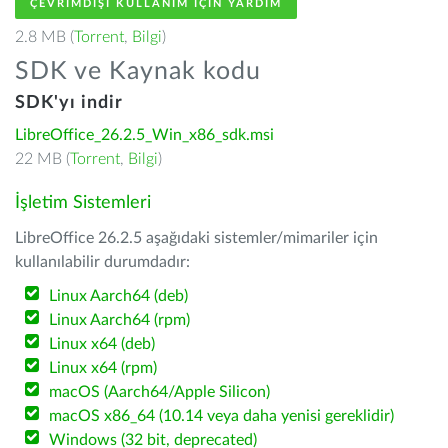
ÇEVRIMDIŞI KULLANIM IÇIN YARDIM
2.8 MB (
Torrent
,
Bilgi
)
SDK ve Kaynak kodu
SDK'yı indir
LibreOffice_26.2.5_Win_x86_sdk.msi
22 MB (
Torrent
,
Bilgi
)
İşletim Sistemleri
LibreOffice 26.2.5 aşağıdaki sistemler/mimariler için
kullanılabilir durumdadır:
Linux Aarch64 (deb)
Linux Aarch64 (rpm)
Linux x64 (deb)
Linux x64 (rpm)
macOS (Aarch64/Apple Silicon)
macOS x86_64 (10.14 veya daha yenisi gereklidir)
Windows (32 bit, deprecated)