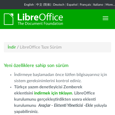
English
|
中文 (简体)
|
Deutsch
|
Español
|
Français
|
Italiano
|
More...
İndir
/
LibreOffice Taze Sürüm
Yeni özelliklere sahip son sürüm
İndirmeye başlamadan önce lütfen bilgisayarınız için
sistem gereksinimlerini kontrol ediniz.
Türkçe yazım denetleyicisi Zemberek
eklentisini
indirmek için tıklayın
. LibreOffice
kurulumunu gerçekleştirdikten sonra eklenti
kurulumunu
Araçlar - Ektenti Yöneticisi -Ekle
yoluyla
yapabilirsiniz.