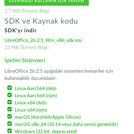
ÇEVRIMDIŞI KULLANIM IÇIN YARDIM
3.7 MB (
Torrent
,
Bilgi
)
SDK ve Kaynak kodu
SDK'yı indir
LibreOffice_26.2.5_Win_x86_sdk.msi
22 MB (
Torrent
,
Bilgi
)
İşletim Sistemleri
LibreOffice 26.2.5 aşağıdaki sistemler/mimariler için
kullanılabilir durumdadır:
Linux Aarch64 (deb)
Linux Aarch64 (rpm)
Linux x64 (deb)
Linux x64 (rpm)
macOS (Aarch64/Apple Silicon)
macOS x86_64 (10.14 veya daha yenisi gereklidir)
Windows (32 bit, deprecated)