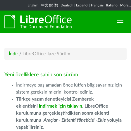
English
|
中文 (简体)
|
Deutsch
|
Español
|
Français
|
Italiano
|
More...
İndir
/
LibreOffice Taze Sürüm
Yeni özelliklere sahip son sürüm
İndirmeye başlamadan önce lütfen bilgisayarınız için
sistem gereksinimlerini kontrol ediniz.
Türkçe yazım denetleyicisi Zemberek
eklentisini
indirmek için tıklayın
. LibreOffice
kurulumunu gerçekleştirdikten sonra eklenti
kurulumunu
Araçlar - Ektenti Yöneticisi -Ekle
yoluyla
yapabilirsiniz.