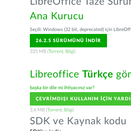
LibreOffice Taze Sür
Ana Kurucu
Seçili: Windows (32 bit, deprecated) için LibreOff
26.2.5 SÜRÜMÜNÜ İNDIR
335 MB (
Torrent
,
Bilgi
)
Libreoffice
Türkçe
göm
başka bir dile mi ihtiyacınız var?
ÇEVRIMDIŞI KULLANIM IÇIN YARD
3.6 MB (
Torrent
,
Bilgi
)
SDK ve Kaynak kodu