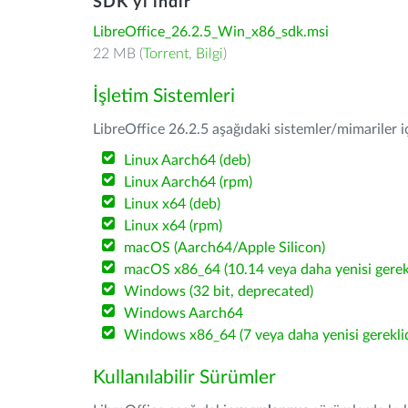
SDK'yı indir
LibreOffice_26.2.5_Win_x86_sdk.msi
22 MB (
Torrent
,
Bilgi
)
İşletim Sistemleri
LibreOffice 26.2.5 aşağıdaki sistemler/mimariler iç
Linux Aarch64 (deb)
Linux Aarch64 (rpm)
Linux x64 (deb)
Linux x64 (rpm)
macOS (Aarch64/Apple Silicon)
macOS x86_64 (10.14 veya daha yenisi gerekl
Windows (32 bit, deprecated)
Windows Aarch64
Windows x86_64 (7 veya daha yenisi gereklid
Kullanılabilir Sürümler