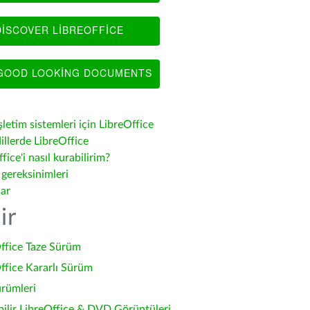
ISCOVER LIBREOFFICE
OOD LOOKING DOCUMENTS
şletim sistemleri için LibreOffice
illerde LibreOffice
fice'i nasıl kurabilirim?
 gereksinimleri
lar
ir
ffice Taze Sürüm
ffice Kararlı Sürüm
ürümleri
bilir LibreOffice & DVD Görüntüleri