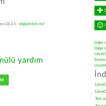
üm
D
ice 26.2.5 -
değiştirilsin mi?
G
Diğer i
Diğer d
LibreOf
ülü yardım
Sistem
Uzantı
İnd
IM
LibreO
LibreO
Test s
Taşına