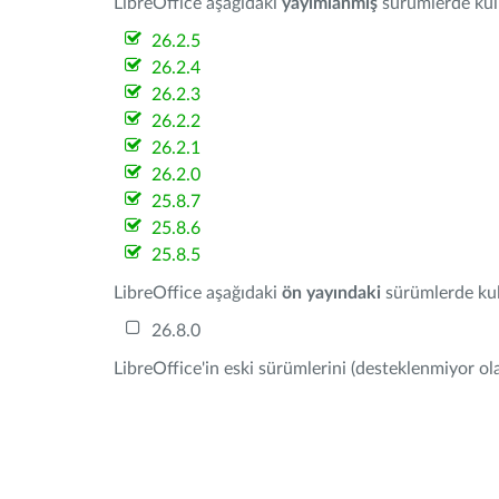
LibreOffice aşağıdaki
yayımlanmış
sürümlerde kulla
26.2.5
26.2.4
26.2.3
26.2.2
26.2.1
26.2.0
25.8.7
25.8.6
25.8.5
LibreOffice aşağıdaki
ön yayındaki
sürümlerde kull
26.8.0
LibreOffice'in eski sürümlerini (desteklenmiyor ola