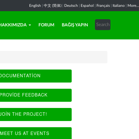
English
|
中文 (简体)
|
Deutsch
|
Español
|
Français
|
Italiano
|
More...
HAKKIMIZDA
FORUM
BAĞIŞ YAPIN
DOCUMENTATION
PROVIDE FEEDBACK
JOIN THE PROJECT!
MEET US AT EVENTS