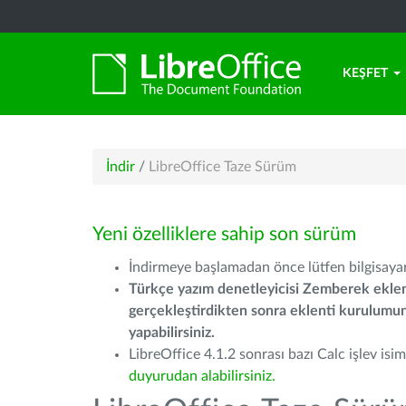
KEŞFET
İndir
/
LibreOffice Taze Sürüm
Yeni özelliklere sahip son sürüm
İndirmeye başlamadan önce lütfen bilgisayarı
Türkçe yazım denetleyicisi Zemberek eklen
gerçekleştirdikten sonra eklenti kurulum
yapabilirsiniz.
LibreOffice 4.1.2 sonrası bazı Calc işlev isiml
duyurudan alabilirsiniz.