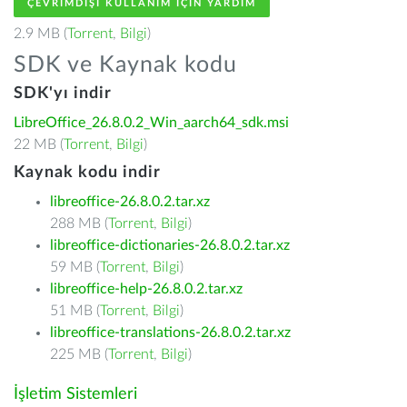
ÇEVRIMDIŞI KULLANIM IÇIN YARDIM
2.9 MB (
Torrent
,
Bilgi
)
SDK ve Kaynak kodu
SDK'yı indir
LibreOffice_26.8.0.2_Win_aarch64_sdk.msi
22 MB (
Torrent
,
Bilgi
)
Kaynak kodu indir
libreoffice-26.8.0.2.tar.xz
288 MB (
Torrent
,
Bilgi
)
libreoffice-dictionaries-26.8.0.2.tar.xz
59 MB (
Torrent
,
Bilgi
)
libreoffice-help-26.8.0.2.tar.xz
51 MB (
Torrent
,
Bilgi
)
libreoffice-translations-26.8.0.2.tar.xz
225 MB (
Torrent
,
Bilgi
)
İşletim Sistemleri