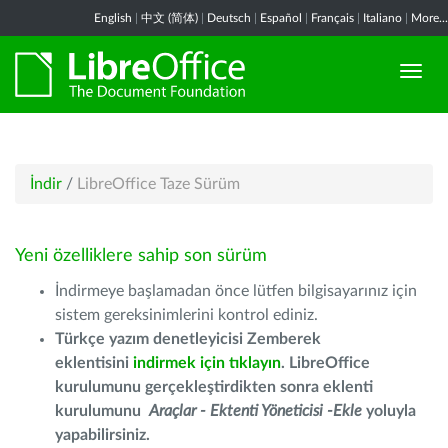
English
|
中文 (简体)
|
Deutsch
|
Español
|
Français
|
Italiano
|
More...
İndir
/
LibreOffice Taze Sürüm
Yeni özelliklere sahip son sürüm
İndirmeye başlamadan önce lütfen bilgisayarınız için
sistem gereksinimlerini kontrol ediniz.
Türkçe yazım denetleyicisi Zemberek
eklentisini
indirmek için tıklayın
. LibreOffice
kurulumunu gerçekleştirdikten sonra eklenti
kurulumunu
Araçlar - Ektenti Yöneticisi -Ekle
yoluyla
yapabilirsiniz.