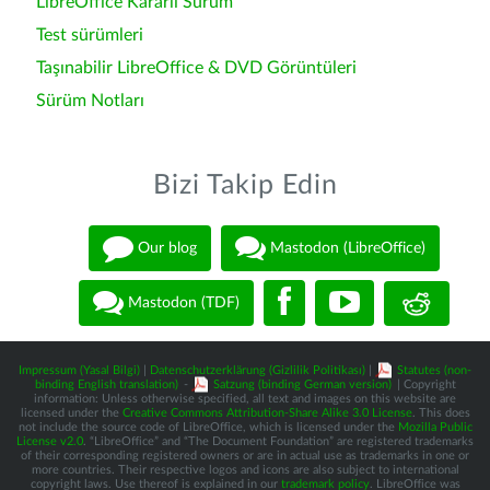
LibreOffice Kararlı Sürüm
Test sürümleri
Taşınabilir LibreOffice & DVD Görüntüleri
Sürüm Notları
Bizi Takip Edin
Our blog
Mastodon (LibreOffice)
Mastodon (TDF)
Impressum (Yasal Bilgi)
|
Datenschutzerklärung (Gizlilik Politikası)
|
Statutes (non-
binding English translation)
-
Satzung (binding German version)
| Copyright
information: Unless otherwise specified, all text and images on this website are
licensed under the
Creative Commons Attribution-Share Alike 3.0 License
. This does
not include the source code of LibreOffice, which is licensed under the
Mozilla Public
License v2.0
. “LibreOffice” and “The Document Foundation” are registered trademarks
of their corresponding registered owners or are in actual use as trademarks in one or
more countries. Their respective logos and icons are also subject to international
copyright laws. Use thereof is explained in our
trademark policy
. LibreOffice was