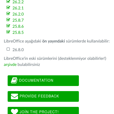
26.2.2
26.2.1
26.2.0
25.8.7
25.8.6
25.8.5
LibreOffice aşağıdaki
ön yayındaki
sürümlerde kullanılabilir:
26.8.0
LibreOffice'in eski sürümlerini (desteklenmiyor olabilirler!)
arşivde
bulabilirsiniz
DOCUMENTATION
PROVIDE FEEDBACK
JOIN THE PROJECT!