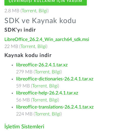
ÇEVRIMDIŞI KULLANIM IÇIN YARDIM
2.8 MB (
Torrent
,
Bilgi
)
SDK ve Kaynak kodu
SDK'yı indir
LibreOffice_26.2.4_Win_aarch64_sdk.msi
22 MB (
Torrent
,
Bilgi
)
Kaynak kodu indir
libreoffice-26.2.4.1.tar.xz
279 MB (
Torrent
,
Bilgi
)
libreoffice-dictionaries-26.2.4.1.tar.xz
59 MB (
Torrent
,
Bilgi
)
libreoffice-help-26.2.4.1.tar.xz
56 MB (
Torrent
,
Bilgi
)
libreoffice-translations-26.2.4.1.tar.xz
224 MB (
Torrent
,
Bilgi
)
İşletim Sistemleri