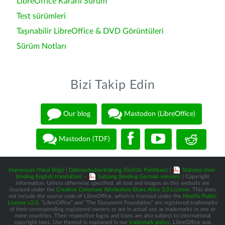
LibreOffice Kararlı Sürüm
Test sürümleri
Taşınabilir LibreOffice & DVD Görüntüleri
Sürüm Notları
Bizi Takip Edin
Our blog
Mastodon (LibreOffice)
Mastodon (TDF)
Impressum (Yasal Bilgi)
|
Datenschutzerklärung (Gizlilik Politikası)
|
Statutes (non-
binding English translation)
-
Satzung (binding German version)
| Copyright
information: Unless otherwise specified, all text and images on this website are
licensed under the
Creative Commons Attribution-Share Alike 3.0 License
. This does
not include the source code of LibreOffice, which is licensed under the
Mozilla Public
License v2.0
. “LibreOffice” and “The Document Foundation” are registered trademarks
of their corresponding registered owners or are in actual use as trademarks in one or
more countries. Their respective logos and icons are also subject to international
copyright laws. Use thereof is explained in our
trademark policy
. LibreOffice was