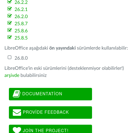
26.2.2
26.2.1
26.2.0
25.8.7
25.8.6
25.8.5
LibreOffice aşağıdaki
ön yayındaki
sürümlerde kullanılabilir:
26.8.0
LibreOffice'in eski sürümlerini (desteklenmiyor olabilirler!)
arşivde
bulabilirsiniz
DOCUMENTATION
PROVIDE FEEDBACK
JOIN THE PROJECT!