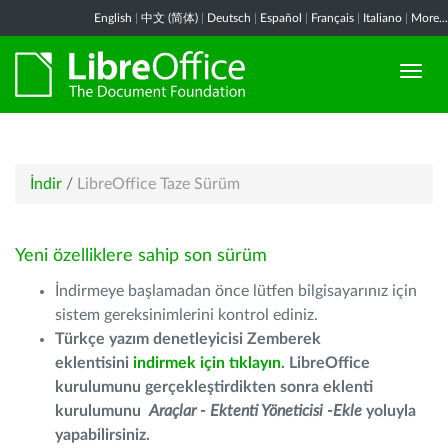
English
|
中文 (简体)
|
Deutsch
|
Español
|
Français
|
Italiano
|
More...
İndir
/
LibreOffice Taze Sürüm
Yeni özelliklere sahip son sürüm
İndirmeye başlamadan önce lütfen bilgisayarınız için
sistem gereksinimlerini kontrol ediniz.
Türkçe yazım denetleyicisi Zemberek
eklentisini
indirmek için tıklayın
. LibreOffice
kurulumunu gerçekleştirdikten sonra eklenti
kurulumunu
Araçlar - Ektenti Yöneticisi -Ekle
yoluyla
yapabilirsiniz.