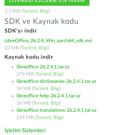
ÇEVRIMDIŞI KULLANIM IÇIN YARDIM
3.7 MB (
Torrent
,
Bilgi
)
SDK ve Kaynak kodu
SDK'yı indir
LibreOffice_26.2.4_Win_aarch64_sdk.msi
22 MB (
Torrent
,
Bilgi
)
Kaynak kodu indir
libreoffice-26.2.4.1.tar.xz
279 MB (
Torrent
,
Bilgi
)
libreoffice-dictionaries-26.2.4.1.tar.xz
59 MB (
Torrent
,
Bilgi
)
libreoffice-help-26.2.4.1.tar.xz
56 MB (
Torrent
,
Bilgi
)
libreoffice-translations-26.2.4.1.tar.xz
224 MB (
Torrent
,
Bilgi
)
İşletim Sistemleri