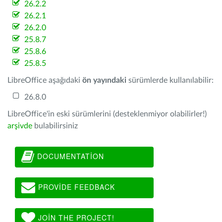
26.2.2
26.2.1
26.2.0
25.8.7
25.8.6
25.8.5
LibreOffice aşağıdaki
ön yayındaki
sürümlerde kullanılabilir:
26.8.0
LibreOffice'in eski sürümlerini (desteklenmiyor olabilirler!)
arşivde
bulabilirsiniz
DOCUMENTATION
PROVIDE FEEDBACK
JOIN THE PROJECT!