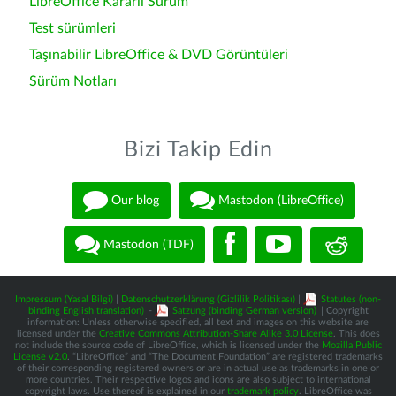
LibreOffice Kararlı Sürüm
Test sürümleri
Taşınabilir LibreOffice & DVD Görüntüleri
Sürüm Notları
Bizi Takip Edin
Our blog
Mastodon (LibreOffice)
Mastodon (TDF)
Impressum (Yasal Bilgi)
|
Datenschutzerklärung (Gizlilik Politikası)
|
Statutes (non-
binding English translation)
-
Satzung (binding German version)
| Copyright
information: Unless otherwise specified, all text and images on this website are
licensed under the
Creative Commons Attribution-Share Alike 3.0 License
. This does
not include the source code of LibreOffice, which is licensed under the
Mozilla Public
License v2.0
. “LibreOffice” and “The Document Foundation” are registered trademarks
of their corresponding registered owners or are in actual use as trademarks in one or
more countries. Their respective logos and icons are also subject to international
copyright laws. Use thereof is explained in our
trademark policy
. LibreOffice was