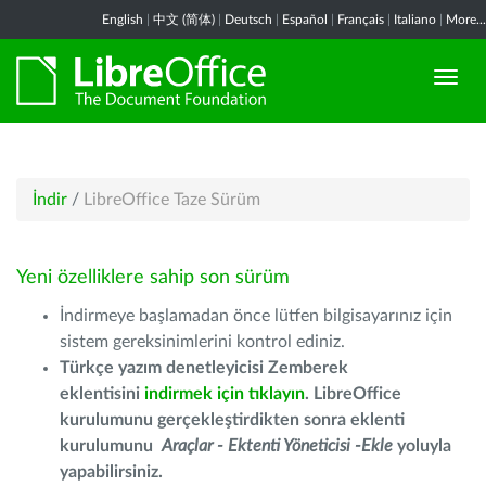
English
|
中文 (简体)
|
Deutsch
|
Español
|
Français
|
Italiano
|
More...
İndir
/
LibreOffice Taze Sürüm
Yeni özelliklere sahip son sürüm
İndirmeye başlamadan önce lütfen bilgisayarınız için
sistem gereksinimlerini kontrol ediniz.
Türkçe yazım denetleyicisi Zemberek
eklentisini
indirmek için tıklayın
. LibreOffice
kurulumunu gerçekleştirdikten sonra eklenti
kurulumunu
Araçlar - Ektenti Yöneticisi -Ekle
yoluyla
yapabilirsiniz.