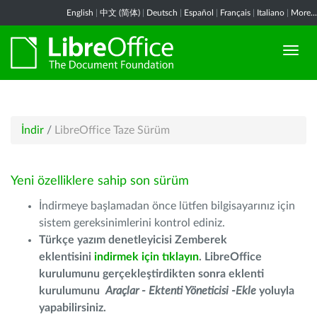
English
|
中文 (简体)
|
Deutsch
|
Español
|
Français
|
Italiano
|
More...
İndir
/
LibreOffice Taze Sürüm
Yeni özelliklere sahip son sürüm
İndirmeye başlamadan önce lütfen bilgisayarınız için
sistem gereksinimlerini kontrol ediniz.
Türkçe yazım denetleyicisi Zemberek
eklentisini
indirmek için tıklayın
. LibreOffice
kurulumunu gerçekleştirdikten sonra eklenti
kurulumunu
Araçlar - Ektenti Yöneticisi -Ekle
yoluyla
yapabilirsiniz.