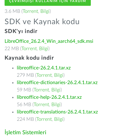
ÇEVRIMDIŞI KULLANIM IÇIN YARDIM
3.6 MB (
Torrent
,
Bilgi
)
SDK ve Kaynak kodu
SDK'yı indir
LibreOffice_26.2.4_Win_aarch64_sdk.msi
22 MB (
Torrent
,
Bilgi
)
Kaynak kodu indir
libreoffice-26.2.4.1.tar.xz
279 MB (
Torrent
,
Bilgi
)
libreoffice-dictionaries-26.2.4.1.tar.xz
59 MB (
Torrent
,
Bilgi
)
libreoffice-help-26.2.4.1.tar.xz
56 MB (
Torrent
,
Bilgi
)
libreoffice-translations-26.2.4.1.tar.xz
224 MB (
Torrent
,
Bilgi
)
İşletim Sistemleri