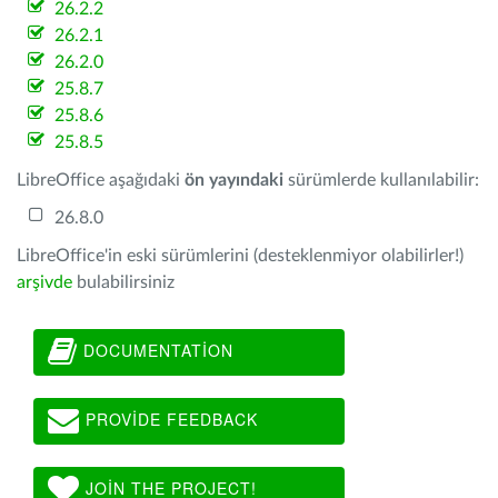
26.2.2
26.2.1
26.2.0
25.8.7
25.8.6
25.8.5
LibreOffice aşağıdaki
ön yayındaki
sürümlerde kullanılabilir:
26.8.0
LibreOffice'in eski sürümlerini (desteklenmiyor olabilirler!)
arşivde
bulabilirsiniz
DOCUMENTATION
PROVIDE FEEDBACK
JOIN THE PROJECT!