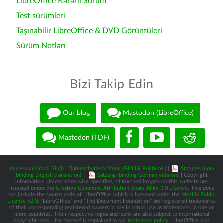
LibreOffice Kararlı Sürüm
Test sürümleri
Taşınabilir LibreOffice & DVD Görüntüleri
Sürüm Notları
Bizi Takip Edin
Our blog
Mastodon (LibreOffice)
Mastodon (TDF)
Impressum (Yasal Bilgi)
|
Datenschutzerklärung (Gizlilik Politikası)
|
Statutes (non-
binding English translation)
-
Satzung (binding German version)
| Copyright
information: Unless otherwise specified, all text and images on this website are
licensed under the
Creative Commons Attribution-Share Alike 3.0 License
. This does
not include the source code of LibreOffice, which is licensed under the
Mozilla Public
License v2.0
. “LibreOffice” and “The Document Foundation” are registered trademarks
of their corresponding registered owners or are in actual use as trademarks in one or
more countries. Their respective logos and icons are also subject to international
copyright laws. Use thereof is explained in our
trademark policy
. LibreOffice was