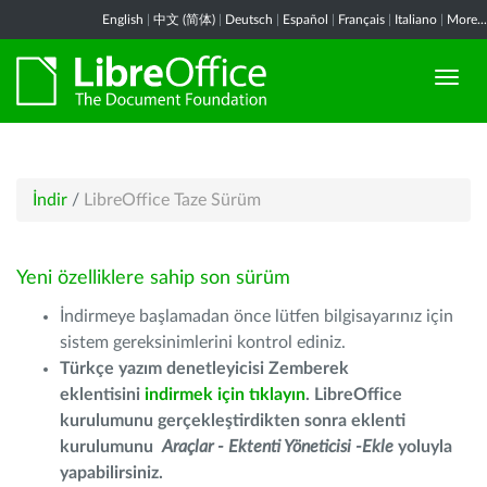
English
|
中文 (简体)
|
Deutsch
|
Español
|
Français
|
Italiano
|
More...
İndir
/
LibreOffice Taze Sürüm
Yeni özelliklere sahip son sürüm
İndirmeye başlamadan önce lütfen bilgisayarınız için
sistem gereksinimlerini kontrol ediniz.
Türkçe yazım denetleyicisi Zemberek
eklentisini
indirmek için tıklayın
. LibreOffice
kurulumunu gerçekleştirdikten sonra eklenti
kurulumunu
Araçlar - Ektenti Yöneticisi -Ekle
yoluyla
yapabilirsiniz.