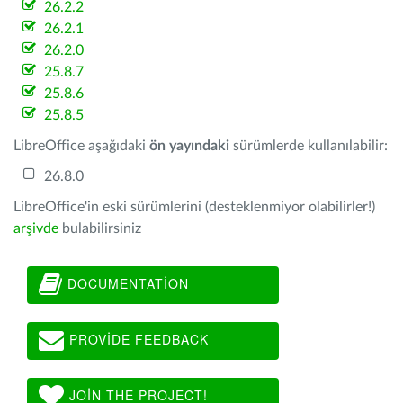
26.2.2
26.2.1
26.2.0
25.8.7
25.8.6
25.8.5
LibreOffice aşağıdaki
ön yayındaki
sürümlerde kullanılabilir:
26.8.0
LibreOffice'in eski sürümlerini (desteklenmiyor olabilirler!)
arşivde
bulabilirsiniz
DOCUMENTATION
PROVIDE FEEDBACK
JOIN THE PROJECT!