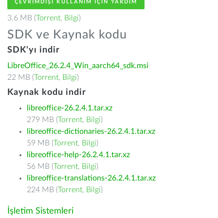
ÇEVRIMDIŞI KULLANIM IÇIN YARDIM
3.6 MB (
Torrent
,
Bilgi
)
SDK ve Kaynak kodu
SDK'yı indir
LibreOffice_26.2.4_Win_aarch64_sdk.msi
22 MB (
Torrent
,
Bilgi
)
Kaynak kodu indir
libreoffice-26.2.4.1.tar.xz
279 MB (
Torrent
,
Bilgi
)
libreoffice-dictionaries-26.2.4.1.tar.xz
59 MB (
Torrent
,
Bilgi
)
libreoffice-help-26.2.4.1.tar.xz
56 MB (
Torrent
,
Bilgi
)
libreoffice-translations-26.2.4.1.tar.xz
224 MB (
Torrent
,
Bilgi
)
İşletim Sistemleri