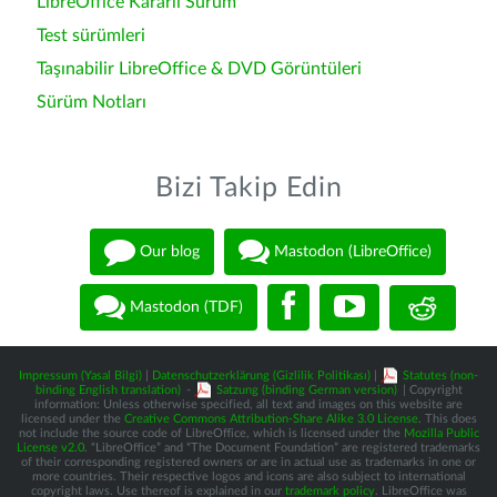
LibreOffice Kararlı Sürüm
Test sürümleri
Taşınabilir LibreOffice & DVD Görüntüleri
Sürüm Notları
Bizi Takip Edin
Our blog
Mastodon (LibreOffice)
Mastodon (TDF)
Impressum (Yasal Bilgi)
|
Datenschutzerklärung (Gizlilik Politikası)
|
Statutes (non-
binding English translation)
-
Satzung (binding German version)
| Copyright
information: Unless otherwise specified, all text and images on this website are
licensed under the
Creative Commons Attribution-Share Alike 3.0 License
. This does
not include the source code of LibreOffice, which is licensed under the
Mozilla Public
License v2.0
. “LibreOffice” and “The Document Foundation” are registered trademarks
of their corresponding registered owners or are in actual use as trademarks in one or
more countries. Their respective logos and icons are also subject to international
copyright laws. Use thereof is explained in our
trademark policy
. LibreOffice was