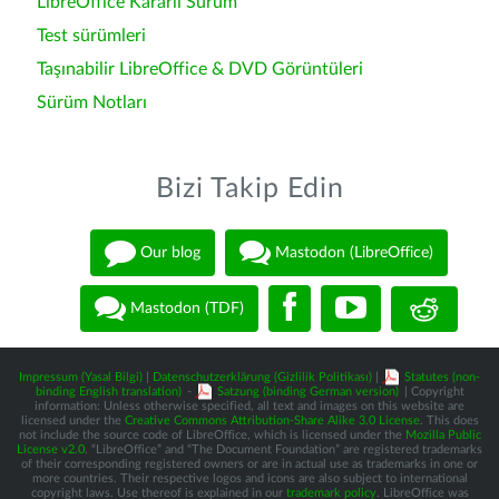
LibreOffice Kararlı Sürüm
Test sürümleri
Taşınabilir LibreOffice & DVD Görüntüleri
Sürüm Notları
Bizi Takip Edin
Our blog
Mastodon (LibreOffice)
Mastodon (TDF)
Impressum (Yasal Bilgi)
|
Datenschutzerklärung (Gizlilik Politikası)
|
Statutes (non-
binding English translation)
-
Satzung (binding German version)
| Copyright
information: Unless otherwise specified, all text and images on this website are
licensed under the
Creative Commons Attribution-Share Alike 3.0 License
. This does
not include the source code of LibreOffice, which is licensed under the
Mozilla Public
License v2.0
. “LibreOffice” and “The Document Foundation” are registered trademarks
of their corresponding registered owners or are in actual use as trademarks in one or
more countries. Their respective logos and icons are also subject to international
copyright laws. Use thereof is explained in our
trademark policy
. LibreOffice was