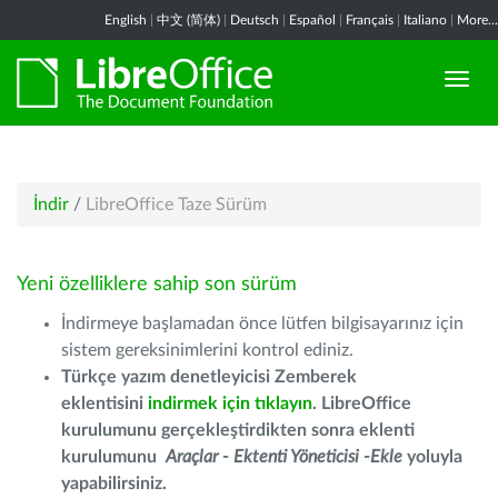
English
|
中文 (简体)
|
Deutsch
|
Español
|
Français
|
Italiano
|
More...
İndir
/
LibreOffice Taze Sürüm
Yeni özelliklere sahip son sürüm
İndirmeye başlamadan önce lütfen bilgisayarınız için
sistem gereksinimlerini kontrol ediniz.
Türkçe yazım denetleyicisi Zemberek
eklentisini
indirmek için tıklayın
. LibreOffice
kurulumunu gerçekleştirdikten sonra eklenti
kurulumunu
Araçlar - Ektenti Yöneticisi -Ekle
yoluyla
yapabilirsiniz.