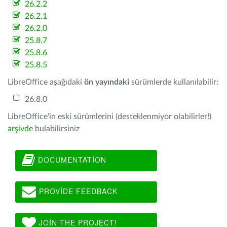
26.2.2
26.2.1
26.2.0
25.8.7
25.8.6
25.8.5
LibreOffice aşağıdaki
ön yayındaki
sürümlerde kullanılabilir:
26.8.0
LibreOffice'in eski sürümlerini (desteklenmiyor olabilirler!)
arşivde
bulabilirsiniz
DOCUMENTATION
PROVIDE FEEDBACK
JOIN THE PROJECT!