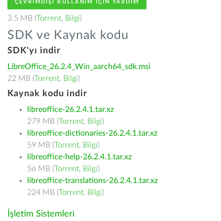
ÇEVRIMDIŞI KULLANIM IÇIN YARDIM
3.5 MB (
Torrent
,
Bilgi
)
SDK ve Kaynak kodu
SDK'yı indir
LibreOffice_26.2.4_Win_aarch64_sdk.msi
22 MB (
Torrent
,
Bilgi
)
Kaynak kodu indir
libreoffice-26.2.4.1.tar.xz
279 MB (
Torrent
,
Bilgi
)
libreoffice-dictionaries-26.2.4.1.tar.xz
59 MB (
Torrent
,
Bilgi
)
libreoffice-help-26.2.4.1.tar.xz
56 MB (
Torrent
,
Bilgi
)
libreoffice-translations-26.2.4.1.tar.xz
224 MB (
Torrent
,
Bilgi
)
İşletim Sistemleri