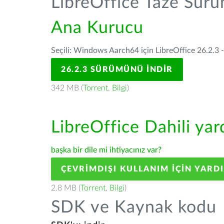
LibreOffice Taze Sür
Ana Kurucu
Seçili: Windows Aarch64 için LibreOffice 26.2.3 
26.2.3 SÜRÜMÜNÜ İNDIR
342 MB (
Torrent
,
Bilgi
)
LibreOffice Dahili ya
başka bir dile mi ihtiyacınız var?
ÇEVRIMDIŞI KULLANIM IÇIN YARD
2.8 MB (
Torrent
,
Bilgi
)
SDK ve Kaynak kodu