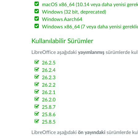
macOS x86_64 (10.14 veya daha yenisi gerekl
Windows (32 bit, deprecated)
Windows Aarch64
Windows x86_64 (7 veya daha yenisi gereklid
Kullanılabilir Sürümler
LibreOffice aşağıdaki
yayımlanmış
sürümlerde kulla
26.2.5
26.2.4
26.2.3
26.2.2
26.2.1
26.2.0
25.8.7
25.8.6
25.8.5
LibreOffice aşağıdaki
ön yayındaki
sürümlerde kull