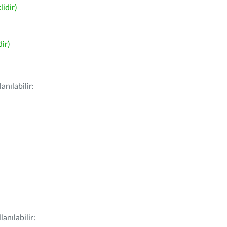
idir)
ir)
nılabilir:
anılabilir: