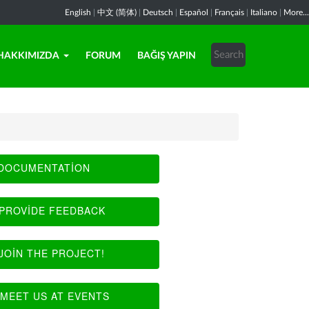
English
|
中文 (简体)
|
Deutsch
|
Español
|
Français
|
Italiano
|
More...
HAKKIMIZDA
FORUM
BAĞIŞ YAPIN
DOCUMENTATION
PROVIDE FEEDBACK
JOIN THE PROJECT!
MEET US AT EVENTS