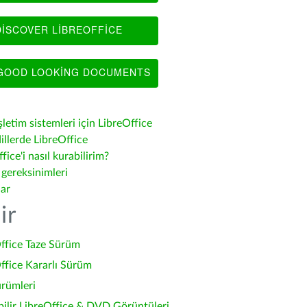
ISCOVER LIBREOFFICE
OOD LOOKING DOCUMENTS
şletim sistemleri için LibreOffice
illerde LibreOffice
fice'i nasıl kurabilirim?
 gereksinimleri
lar
ir
ffice Taze Sürüm
ffice Kararlı Sürüm
ürümleri
bilir LibreOffice & DVD Görüntüleri