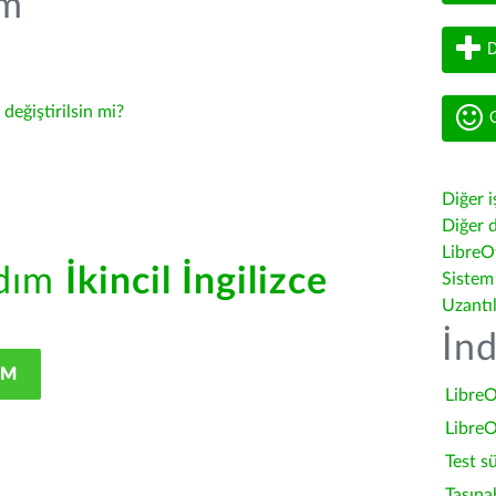
üm
D
-
değiştirilsin mi?
G
Diğer i
Diğer d
LibreOf
rdım
İkincil İngilizce
Sistem
Uzantı
İnd
IM
LibreO
LibreO
Test s
Taşına