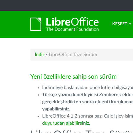
KEŞFET
İndir
/
LibreOffice Taze Sürüm
Yeni özelliklere sahip son sürüm
İndirmeye başlamadan önce lütfen bilgisayarı
Türkçe yazım denetleyicisi Zemberek eklen
gerçekleştirdikten sonra eklenti kurulum
yapabilirsiniz.
LibreOffice 4.1.2 sonrası bazı Calc işlev isiml
duyurudan alabilirsiniz.