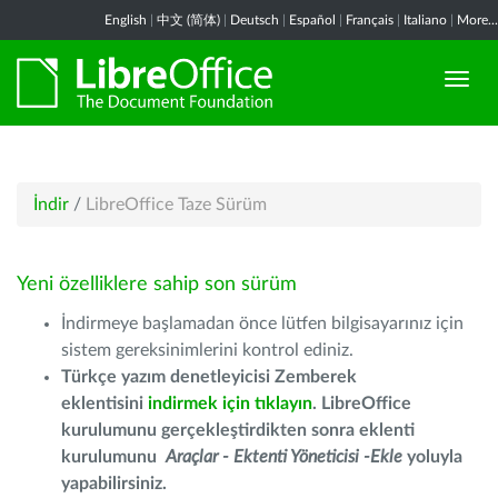
English
|
中文 (简体)
|
Deutsch
|
Español
|
Français
|
Italiano
|
More...
İndir
/
LibreOffice Taze Sürüm
Yeni özelliklere sahip son sürüm
İndirmeye başlamadan önce lütfen bilgisayarınız için
sistem gereksinimlerini kontrol ediniz.
Türkçe yazım denetleyicisi Zemberek
eklentisini
indirmek için tıklayın
. LibreOffice
kurulumunu gerçekleştirdikten sonra eklenti
kurulumunu
Araçlar - Ektenti Yöneticisi -Ekle
yoluyla
yapabilirsiniz.