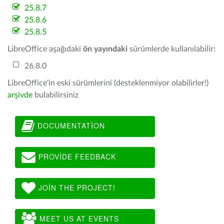
25.8.7
25.8.6
25.8.5
LibreOffice aşağıdaki
ön yayındaki
sürümlerde kullanılabilir:
26.8.0
LibreOffice'in eski sürümlerini (desteklenmiyor olabilirler!)
arşivde
bulabilirsiniz
DOCUMENTATION
PROVIDE FEEDBACK
JOIN THE PROJECT!
MEET US AT EVENTS