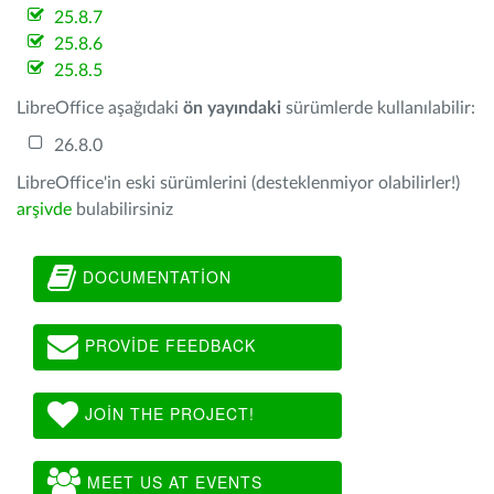
25.8.7
25.8.6
25.8.5
LibreOffice aşağıdaki
ön yayındaki
sürümlerde kullanılabilir:
26.8.0
LibreOffice'in eski sürümlerini (desteklenmiyor olabilirler!)
arşivde
bulabilirsiniz
DOCUMENTATION
PROVIDE FEEDBACK
JOIN THE PROJECT!
MEET US AT EVENTS