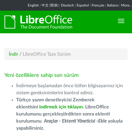
English
|
中文 (简体)
|
Deutsch
|
Español
|
Français
|
Italiano
|
More...
İndir
/
LibreOffice Taze Sürüm
Yeni özelliklere sahip son sürüm
İndirmeye başlamadan önce lütfen bilgisayarınız için
sistem gereksinimlerini kontrol ediniz.
Türkçe yazım denetleyicisi Zemberek
eklentisini
indirmek için tıklayın
. LibreOffice
kurulumunu gerçekleştirdikten sonra eklenti
kurulumunu
Araçlar - Ektenti Yöneticisi -Ekle
yoluyla
yapabilirsiniz.