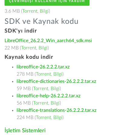
ÇEVRIMDIŞI KULLANIM IÇIN YARDIM
3.6 MB (
Torrent
,
Bilgi
)
SDK ve Kaynak kodu
SDK'yı indir
LibreOffice_26.2.2_Win_aarch64_sdk.msi
22 MB (
Torrent
,
Bilgi
)
Kaynak kodu indir
libreoffice-26.2.2.2.tar.xz
278 MB (
Torrent
,
Bilgi
)
libreoffice-dictionaries-26.2.2.2.tar.xz
59 MB (
Torrent
,
Bilgi
)
libreoffice-help-26.2.2.2.tar.xz
56 MB (
Torrent
,
Bilgi
)
libreoffice-translations-26.2.2.2.tar.xz
224 MB (
Torrent
,
Bilgi
)
İşletim Sistemleri