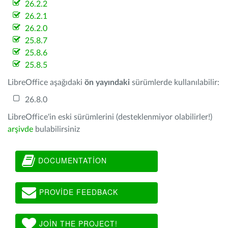
26.2.2
26.2.1
26.2.0
25.8.7
25.8.6
25.8.5
LibreOffice aşağıdaki
ön yayındaki
sürümlerde kullanılabilir:
26.8.0
LibreOffice'in eski sürümlerini (desteklenmiyor olabilirler!)
arşivde
bulabilirsiniz
DOCUMENTATION
PROVIDE FEEDBACK
JOIN THE PROJECT!