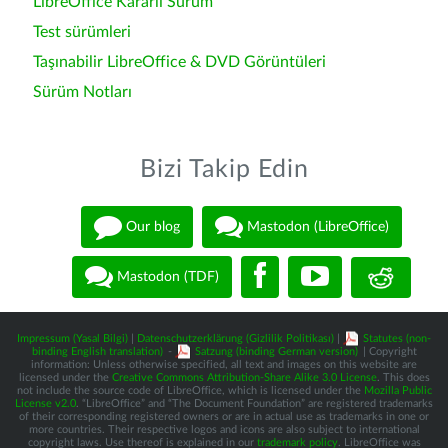
LibreOffice Kararlı Sürüm
Test sürümleri
Taşınabilir LibreOffice & DVD Görüntüleri
Sürüm Notları
Bizi Takip Edin
Our blog
Mastodon (LibreOffice)
Mastodon (TDF)
Impressum (Yasal Bilgi)
|
Datenschutzerklärung (Gizlilik Politikası)
|
Statutes (non-
binding English translation)
-
Satzung (binding German version)
| Copyright
information: Unless otherwise specified, all text and images on this website are
licensed under the
Creative Commons Attribution-Share Alike 3.0 License
. This does
not include the source code of LibreOffice, which is licensed under the
Mozilla Public
License v2.0
. “LibreOffice” and “The Document Foundation” are registered trademarks
of their corresponding registered owners or are in actual use as trademarks in one or
more countries. Their respective logos and icons are also subject to international
copyright laws. Use thereof is explained in our
trademark policy
. LibreOffice was