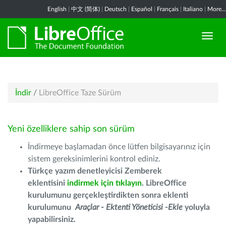
English
|
中文 (简体)
|
Deutsch
|
Español
|
Français
|
Italiano
|
More...
İndir
/
LibreOffice Taze Sürüm
Yeni özelliklere sahip son sürüm
İndirmeye başlamadan önce lütfen bilgisayarınız için
sistem gereksinimlerini kontrol ediniz.
Türkçe yazım denetleyicisi Zemberek
eklentisini
indirmek için tıklayın
. LibreOffice
kurulumunu gerçekleştirdikten sonra eklenti
kurulumunu
Araçlar - Ektenti Yöneticisi -Ekle
yoluyla
yapabilirsiniz.