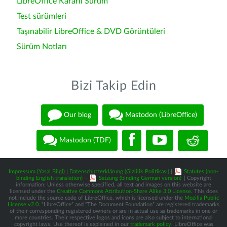
LibreOffice Kararlı Sürüm
Test sürümleri
Taşınabilir LibreOffice & DVD Görüntüleri
Sürüm Notları
Bizi Takip Edin
Our blog
Mastodon (LibreOffice)
Mastodon (TDF)
Impressum (Yasal Bilgi)
|
Datenschutzerklärung (Gizlilik Politikası)
|
Statutes (non-
binding English translation)
-
Satzung (binding German version)
| Copyright
information: Unless otherwise specified, all text and images on this website are
licensed under the
Creative Commons Attribution-Share Alike 3.0 License
. This does
not include the source code of LibreOffice, which is licensed under the
Mozilla Public
License v2.0
. “LibreOffice” and “The Document Foundation” are registered trademarks
of their corresponding registered owners or are in actual use as trademarks in one or
more countries. Their respective logos and icons are also subject to international
copyright laws. Use thereof is explained in our
trademark policy
. LibreOffice was