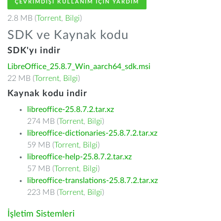
ÇEVRIMDIŞI KULLANIM IÇIN YARDIM
2.8 MB (
Torrent
,
Bilgi
)
SDK ve Kaynak kodu
SDK'yı indir
LibreOffice_25.8.7_Win_aarch64_sdk.msi
22 MB (
Torrent
,
Bilgi
)
Kaynak kodu indir
libreoffice-25.8.7.2.tar.xz
274 MB (
Torrent
,
Bilgi
)
libreoffice-dictionaries-25.8.7.2.tar.xz
59 MB (
Torrent
,
Bilgi
)
libreoffice-help-25.8.7.2.tar.xz
57 MB (
Torrent
,
Bilgi
)
libreoffice-translations-25.8.7.2.tar.xz
223 MB (
Torrent
,
Bilgi
)
İşletim Sistemleri