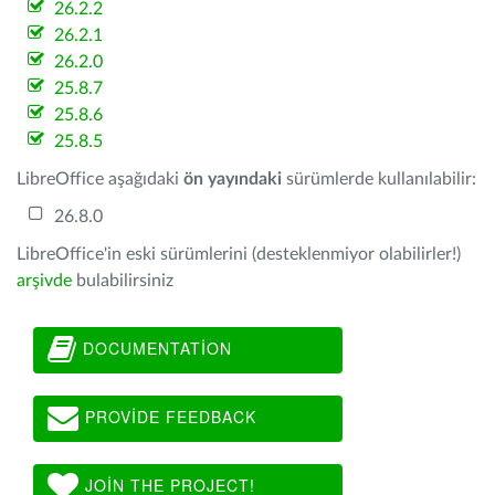
26.2.2
26.2.1
26.2.0
25.8.7
25.8.6
25.8.5
LibreOffice aşağıdaki
ön yayındaki
sürümlerde kullanılabilir:
26.8.0
LibreOffice'in eski sürümlerini (desteklenmiyor olabilirler!)
arşivde
bulabilirsiniz
DOCUMENTATION
PROVIDE FEEDBACK
JOIN THE PROJECT!