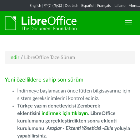
English
|
中文 (简体)
|
Deutsch
|
Español
|
Français
|
Italiano
|
More...
İndir
/
LibreOffice Taze Sürüm
Yeni özelliklere sahip son sürüm
İndirmeye başlamadan önce lütfen bilgisayarınız için
sistem gereksinimlerini kontrol ediniz.
Türkçe yazım denetleyicisi Zemberek
eklentisini
indirmek için tıklayın
. LibreOffice
kurulumunu gerçekleştirdikten sonra eklenti
kurulumunu
Araçlar - Ektenti Yöneticisi -Ekle
yoluyla
yapabilirsiniz.