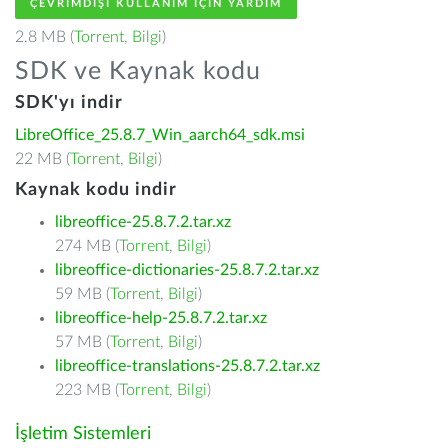
ÇEVRIMDIŞI KULLANIM IÇIN YARDIM
2.8 MB (
Torrent
,
Bilgi
)
SDK ve Kaynak kodu
SDK'yı indir
LibreOffice_25.8.7_Win_aarch64_sdk.msi
22 MB (
Torrent
,
Bilgi
)
Kaynak kodu indir
libreoffice-25.8.7.2.tar.xz
274 MB (
Torrent
,
Bilgi
)
libreoffice-dictionaries-25.8.7.2.tar.xz
59 MB (
Torrent
,
Bilgi
)
libreoffice-help-25.8.7.2.tar.xz
57 MB (
Torrent
,
Bilgi
)
libreoffice-translations-25.8.7.2.tar.xz
223 MB (
Torrent
,
Bilgi
)
İşletim Sistemleri