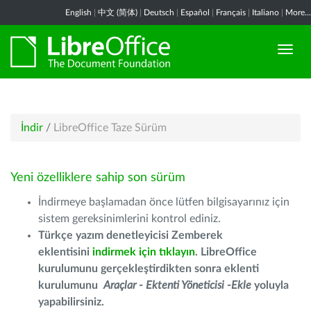
English
|
中文 (简体)
|
Deutsch
|
Español
|
Français
|
Italiano
|
More...
İndir
/
LibreOffice Taze Sürüm
Yeni özelliklere sahip son sürüm
İndirmeye başlamadan önce lütfen bilgisayarınız için
sistem gereksinimlerini kontrol ediniz.
Türkçe yazım denetleyicisi Zemberek
eklentisini
indirmek için tıklayın
. LibreOffice
kurulumunu gerçekleştirdikten sonra eklenti
kurulumunu
Araçlar - Ektenti Yöneticisi -Ekle
yoluyla
yapabilirsiniz.