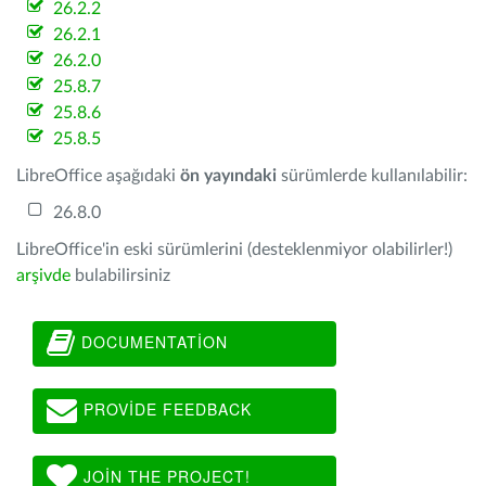
26.2.2
26.2.1
26.2.0
25.8.7
25.8.6
25.8.5
LibreOffice aşağıdaki
ön yayındaki
sürümlerde kullanılabilir:
26.8.0
LibreOffice'in eski sürümlerini (desteklenmiyor olabilirler!)
arşivde
bulabilirsiniz
DOCUMENTATION
PROVIDE FEEDBACK
JOIN THE PROJECT!