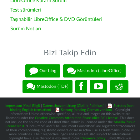
LibreOffice Kararlı Sürüm
Test sürümleri
Taşınabilir LibreOffice & DVD Görüntüleri
Sürüm Notları
Bizi Takip Edin
Our blog
Mastodon (LibreOffice)
Mastodon (TDF)
Impressum (Yasal Bilgi)
|
Datenschutzerklärung (Gizlilik Politikası)
|
Statutes (non-
binding English translation)
-
Satzung (binding German version)
| Copyright
information: Unless otherwise specified, all text and images on this website are
licensed under the
Creative Commons Attribution-Share Alike 3.0 License
. This does
not include the source code of LibreOffice, which is licensed under the
Mozilla Public
License v2.0
. “LibreOffice” and “The Document Foundation” are registered trademarks
of their corresponding registered owners or are in actual use as trademarks in one or
more countries. Their respective logos and icons are also subject to international
copyright laws. Use thereof is explained in our
trademark policy
. LibreOffice was