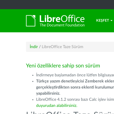
KEŞFET
İndir
/
LibreOffice Taze Sürüm
Yeni özelliklere sahip son sürüm
İndirmeye başlamadan önce lütfen bilgisayarı
Türkçe yazım denetleyicisi Zemberek eklen
gerçekleştirdikten sonra eklenti kurulum
yapabilirsiniz.
LibreOffice 4.1.2 sonrası bazı Calc işlev isiml
duyurudan alabilirsiniz.