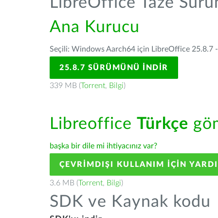
LibreOffice Taze Sür
Ana Kurucu
Seçili: Windows Aarch64 için LibreOffice 25.8.7 
25.8.7 SÜRÜMÜNÜ İNDIR
339 MB (
Torrent
,
Bilgi
)
Libreoffice
Türkçe
göm
başka bir dile mi ihtiyacınız var?
ÇEVRIMDIŞI KULLANIM IÇIN YARD
3.6 MB (
Torrent
,
Bilgi
)
SDK ve Kaynak kodu