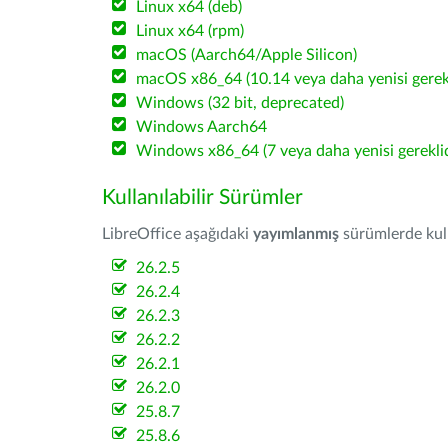
Linux x64 (deb)
Linux x64 (rpm)
macOS (Aarch64/Apple Silicon)
macOS x86_64 (10.14 veya daha yenisi gerekl
Windows (32 bit, deprecated)
Windows Aarch64
Windows x86_64 (7 veya daha yenisi gereklid
Kullanılabilir Sürümler
LibreOffice aşağıdaki
yayımlanmış
sürümlerde kulla
26.2.5
26.2.4
26.2.3
26.2.2
26.2.1
26.2.0
25.8.7
25.8.6