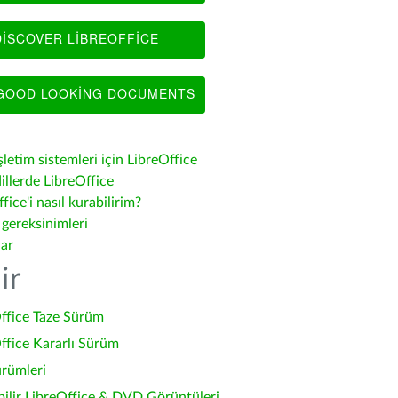
ISCOVER LIBREOFFICE
OOD LOOKING DOCUMENTS
şletim sistemleri için LibreOffice
illerde LibreOffice
fice'i nasıl kurabilirim?
 gereksinimleri
lar
ir
ffice Taze Sürüm
ffice Kararlı Sürüm
ürümleri
bilir LibreOffice & DVD Görüntüleri