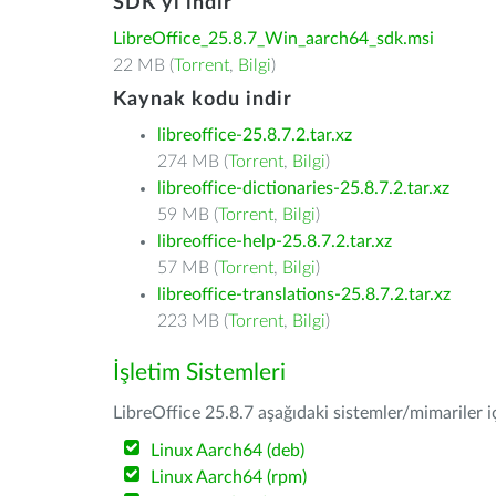
SDK'yı indir
LibreOffice_25.8.7_Win_aarch64_sdk.msi
22 MB (
Torrent
,
Bilgi
)
Kaynak kodu indir
libreoffice-25.8.7.2.tar.xz
274 MB (
Torrent
,
Bilgi
)
libreoffice-dictionaries-25.8.7.2.tar.xz
59 MB (
Torrent
,
Bilgi
)
libreoffice-help-25.8.7.2.tar.xz
57 MB (
Torrent
,
Bilgi
)
libreoffice-translations-25.8.7.2.tar.xz
223 MB (
Torrent
,
Bilgi
)
İşletim Sistemleri
LibreOffice 25.8.7 aşağıdaki sistemler/mimariler iç
Linux Aarch64 (deb)
Linux Aarch64 (rpm)