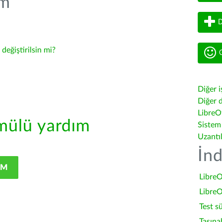
üm
D
-
değiştirilsin mi?
G
Diğer i
Diğer d
LibreOf
ülü yardım
Sistem
Uzantı
İnd
IM
LibreO
LibreO
Test s
Taşına