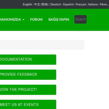
English
|
中文 (简体)
|
Deutsch
|
Español
|
Français
|
Italiano
|
More...
HAKKIMIZDA
FORUM
BAĞIŞ YAPIN
DOCUMENTATION
PROVIDE FEEDBACK
JOIN THE PROJECT!
MEET US AT EVENTS