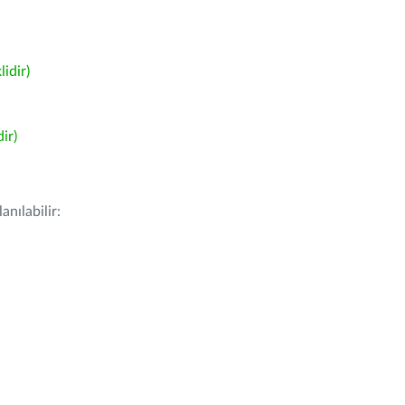
idir)
ir)
nılabilir: