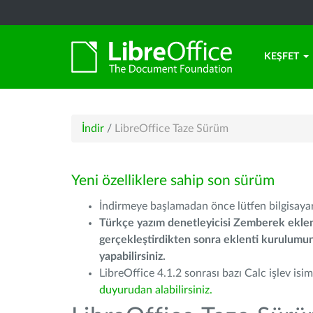
KEŞFET
İndir
/
LibreOffice Taze Sürüm
Yeni özelliklere sahip son sürüm
İndirmeye başlamadan önce lütfen bilgisayarı
Türkçe yazım denetleyicisi Zemberek eklen
gerçekleştirdikten sonra eklenti kurulum
yapabilirsiniz.
LibreOffice 4.1.2 sonrası bazı Calc işlev isiml
duyurudan alabilirsiniz.