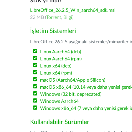
SDK'yı indir
LibreOffice_26.2.5_Win_aarch64_sdk.msi
22 MB (
Torrent
,
Bilgi
)
İşletim Sistemleri
LibreOffice 26.2.5 aşağıdaki sistemler/mimariler iç
Linux Aarch64 (deb)
Linux Aarch64 (rpm)
Linux x64 (deb)
Linux x64 (rpm)
macOS (Aarch64/Apple Silicon)
macOS x86_64 (10.14 veya daha yenisi gerekl
Windows (32 bit, deprecated)
Windows Aarch64
Windows x86_64 (7 veya daha yenisi gereklid
Kullanılabilir Sürümler