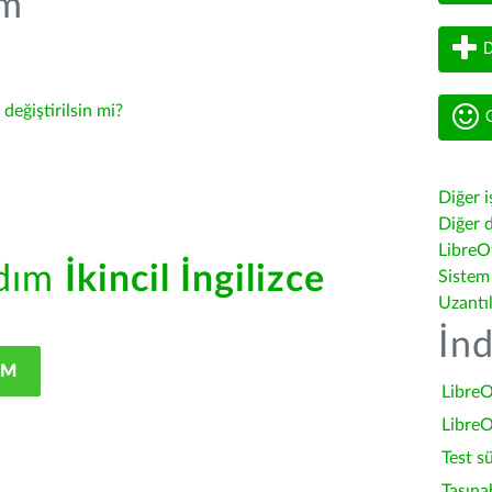
üm
D
-
değiştirilsin mi?
G
Diğer i
Diğer d
LibreOf
rdım
İkincil İngilizce
Sistem
Uzantı
İnd
IM
LibreO
LibreO
Test s
Taşına