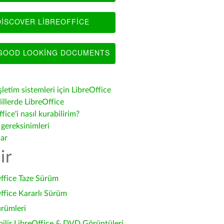
ISCOVER LIBREOFFICE
OOD LOOKING DOCUMENTS
şletim sistemleri için LibreOffice
illerde LibreOffice
fice'i nasıl kurabilirim?
 gereksinimleri
lar
ir
ffice Taze Sürüm
ffice Kararlı Sürüm
ürümleri
bilir LibreOffice & DVD Görüntüleri