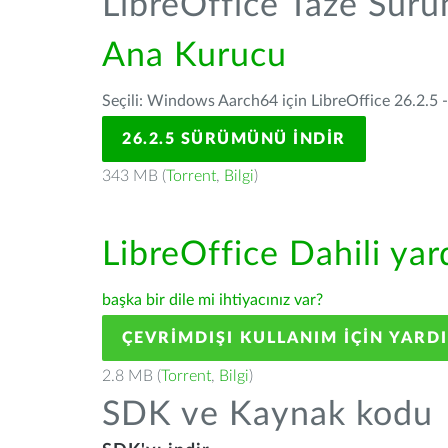
LibreOffice Taze Sür
Ana Kurucu
Seçili: Windows Aarch64 için LibreOffice 26.2.5 
26.2.5 SÜRÜMÜNÜ İNDIR
343 MB (
Torrent
,
Bilgi
)
LibreOffice Dahili ya
başka bir dile mi ihtiyacınız var?
ÇEVRIMDIŞI KULLANIM IÇIN YARD
2.8 MB (
Torrent
,
Bilgi
)
SDK ve Kaynak kodu