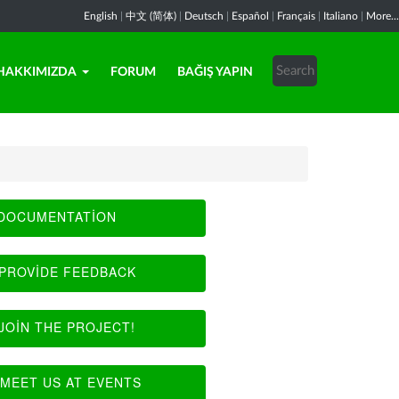
English
|
中文 (简体)
|
Deutsch
|
Español
|
Français
|
Italiano
|
More...
HAKKIMIZDA
FORUM
BAĞIŞ YAPIN
DOCUMENTATION
PROVIDE FEEDBACK
JOIN THE PROJECT!
MEET US AT EVENTS