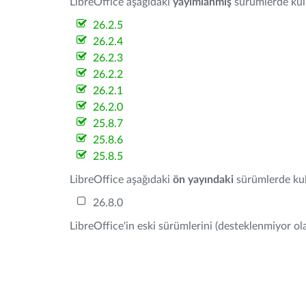
LibreOffice aşağıdaki
yayımlanmış
sürümlerde kulla
26.2.5
26.2.4
26.2.3
26.2.2
26.2.1
26.2.0
25.8.7
25.8.6
25.8.5
LibreOffice aşağıdaki
ön yayındaki
sürümlerde kull
26.8.0
LibreOffice'in eski sürümlerini (desteklenmiyor ola