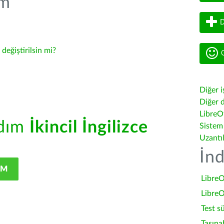
üm
D
-
değiştirilsin mi?
G
Diğer i
Diğer d
LibreOf
rdım
İkincil İngilizce
Sistem
Uzantı
İnd
IM
LibreO
LibreO
Test s
Taşına