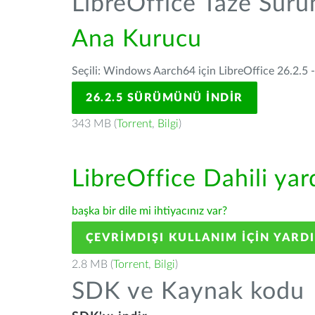
LibreOffice Taze Sür
Ana Kurucu
Seçili: Windows Aarch64 için LibreOffice 26.2.5 
26.2.5 SÜRÜMÜNÜ İNDIR
343 MB (
Torrent
,
Bilgi
)
LibreOffice Dahili ya
başka bir dile mi ihtiyacınız var?
ÇEVRIMDIŞI KULLANIM IÇIN YARD
2.8 MB (
Torrent
,
Bilgi
)
SDK ve Kaynak kodu