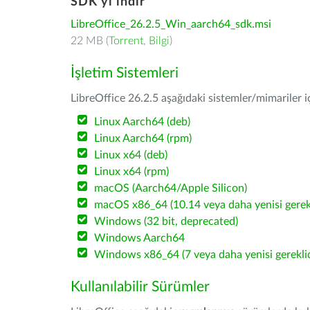
SDK'yı indir
LibreOffice_26.2.5_Win_aarch64_sdk.msi
22 MB (
Torrent
,
Bilgi
)
İşletim Sistemleri
LibreOffice 26.2.5 aşağıdaki sistemler/mimariler iç
Linux Aarch64 (deb)
Linux Aarch64 (rpm)
Linux x64 (deb)
Linux x64 (rpm)
macOS (Aarch64/Apple Silicon)
macOS x86_64 (10.14 veya daha yenisi gerekl
Windows (32 bit, deprecated)
Windows Aarch64
Windows x86_64 (7 veya daha yenisi gereklid
Kullanılabilir Sürümler