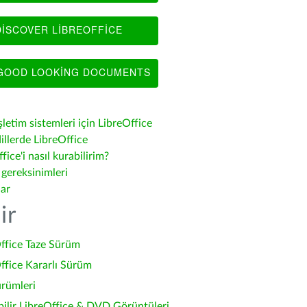
ISCOVER LIBREOFFICE
OOD LOOKING DOCUMENTS
şletim sistemleri için LibreOffice
illerde LibreOffice
fice'i nasıl kurabilirim?
 gereksinimleri
lar
ir
ffice Taze Sürüm
ffice Kararlı Sürüm
ürümleri
bilir LibreOffice & DVD Görüntüleri