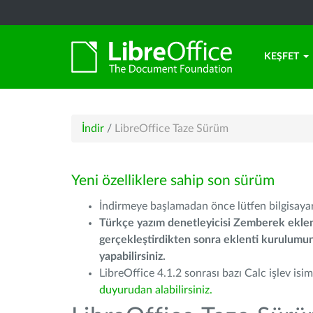
KEŞFET
İndir
/
LibreOffice Taze Sürüm
Yeni özelliklere sahip son sürüm
İndirmeye başlamadan önce lütfen bilgisayarı
Türkçe yazım denetleyicisi Zemberek eklen
gerçekleştirdikten sonra eklenti kurulum
yapabilirsiniz.
LibreOffice 4.1.2 sonrası bazı Calc işlev isiml
duyurudan alabilirsiniz.