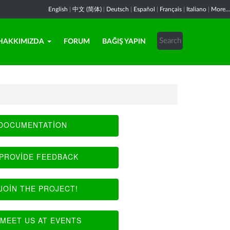
English
|
中文 (简体)
|
Deutsch
|
Español
|
Français
|
Italiano
|
More...
HAKKIMIZDA
FORUM
BAĞIŞ YAPIN
DOCUMENTATION
PROVIDE FEEDBACK
JOIN THE PROJECT!
MEET US AT EVENTS