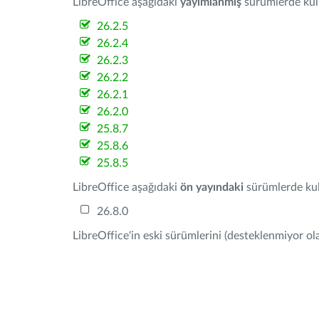
LibreOffice aşağıdaki
yayımlanmış
sürümlerde kulla
26.2.5
26.2.4
26.2.3
26.2.2
26.2.1
26.2.0
25.8.7
25.8.6
25.8.5
LibreOffice aşağıdaki
ön yayındaki
sürümlerde kull
26.8.0
LibreOffice'in eski sürümlerini (desteklenmiyor ola